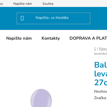
ky
Napište nám
Souhlas se zpracováním osobních údajů
Napište nám
Kontakty
DOPRAVA A PLA
Domů
/
Párty,
levandu
Ba
lev
27
Průměr
Neoho
hodnoc
Značka
produk