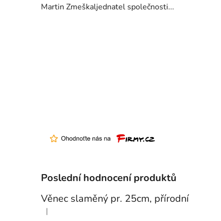
Martin Zmeškaljednatel společnosti...
Poslední hodnocení produktů
Věnec slaměný pr. 25cm, přírodní
|
Hodnocení produktu je 5 z 5 hvězdiček.