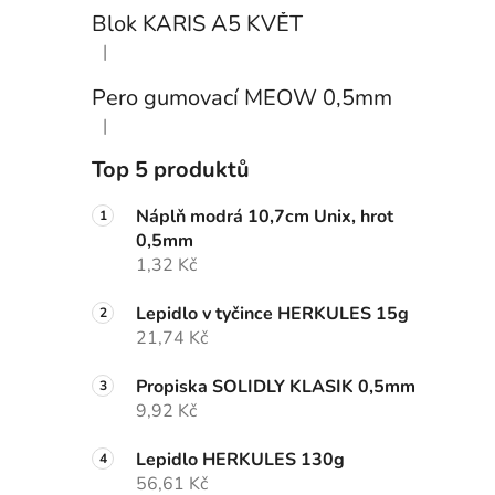
Blok KARIS A5 KVĚT
|
Hodnocení produktu je 3 z 5 hvězdiček.
Pero gumovací MEOW 0,5mm
|
Hodnocení produktu je 5 z 5 hvězdiček.
Top 5 produktů
Náplň modrá 10,7cm Unix, hrot
0,5mm
1,32 Kč
Lepidlo v tyčince HERKULES 15g
21,74 Kč
Propiska SOLIDLY KLASIK 0,5mm
9,92 Kč
Lepidlo HERKULES 130g
56,61 Kč