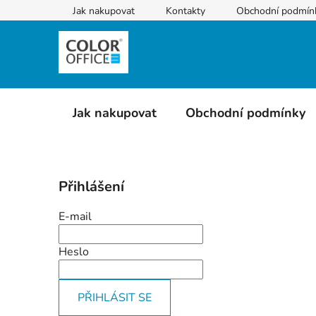
Přejít
Jak nakupovat
Kontakty
Obchodní podmín
na
obsah
Jak nakupovat
Obchodní podmínky
P
Přihlášení
o
s
E-mail
t
r
Heslo
a
n
PŘIHLÁSIT SE
n