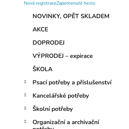
í
Nová registrace
Zapomenuté heslo
p
K
Přeskočit
a
NOVINKY, OPĚT SKLADEM
a
kategorie
n
t
AKCE
e
e
g
l
DOPRODEJ
o
r
VÝPRODEJ – expirace
i
e
ŠKOLA
Psací potřeby a příslušenství
Kancelářské potřeby
Školní potřeby
Organizační a archivační