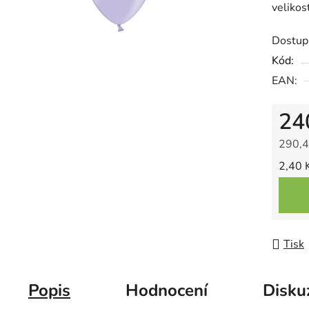
velikos
je
0,0
Dostup
z
Kód:
5
EAN:
hvězdič
24
290,4
Měrná
2,40 K
Tisk
Popis
Hodnocení
Disku