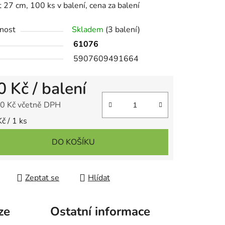
t 27 cm, 100 ks v balení, cena za balení
nost
Skladem
(3 balení)
61076
5907609491664
ek.
0 Kč
/ balení
0 Kč včetně DPH
 cena:
č / 1 ks
DO KOŠÍKU
Zeptat se
Hlídat
ze
Ostatní informace