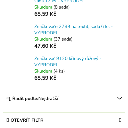
sada 12 ks - VÝPRODEJ
Skladem
(8 sada)
68,59 Kč
Značkovače 2739 na textil, sada 6 ks -
VÝPRODEJ
Skladem
(37 sada)
47,60 Kč
Značkovač 9120 křídový růžový -
VÝPRODEJ
Skladem
(4 ks)
68,59 Kč
Ř
Řadit podle:
Nejdražší
a
z
e
OTEVŘÍT FILTR
n