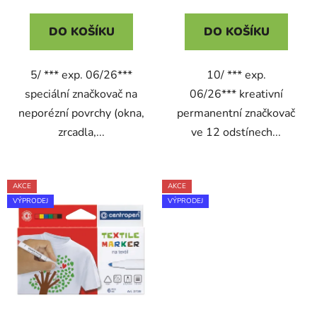
DO KOŠÍKU
DO KOŠÍKU
5/ *** exp. 06/26***
10/ *** exp.
speciální značkovač na
06/26*** kreativní
neporézní povrchy (okna,
permanentní značkovač
zrcadla,...
ve 12 odstínech...
AKCE
AKCE
VÝPRODEJ
VÝPRODEJ