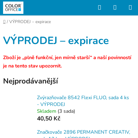
Přejít
Hledat
NÁKUP
na
KOŠÍK
obsah
Domů
/
VÝPRODEJ – expirace
VÝPRODEJ – expirace
Zboží je „plně funkční, jen mírně starší“ a naší povinností
je na tento stav upozornit.
Nejprodávanější
Zvýrazňovače 8542 Flexi FLUO, sada 4 ks
- VÝPRODEJ
Skladem
(3 sada)
40,50 Kč
Značkovače 2896 PERMANENT CREATIV,