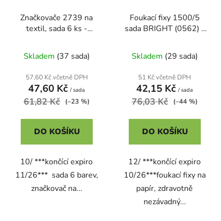
Značkovače 2739 na
Foukací fixy 1500/5
textil, sada 6 ks -
sada BRIGHT (0562) -
VÝPRODEJ
VÝPRODEJ
Skladem
(37 sada)
Skladem
(29 sada)
57,60 Kč včetně DPH
51 Kč včetně DPH
47,60 Kč
42,15 Kč
/ sada
/ sada
61,82 Kč
76,03 Kč
(–23 %)
(–44 %)
DO KOŠÍKU
DO KOŠÍKU
10/ ***končící expiro
12/ ***končící expiro
11/26*** sada 6 barev,
10/26***foukací fixy na
značkovač na...
papír, zdravotně
nezávadný...