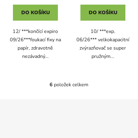
DO KOŠÍKU
DO KOŠÍKU
12/ ***končící expiro
10/ ***exp.
09/26***foukací fixy na
06/26*** velkokapacitní
papír, zdravotně
zvýrazňovač se super
nezávadný...
pružným...
6
položek celkem
O
v
l
Z
á
á
d
p
a
a
c
t
í