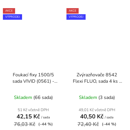
AKCE
AKCE
VÝPRODEJ
VÝPRODEJ
Foukací fixy 1500/5
Zvýrazňovače 8542
sada VIVID (0561) -
Flexi FLUO, sada 4 ks -
VÝPRODEJ
VÝPRODEJ
Skladem
(66 sada)
Skladem
(3 sada)
51 Kč včetně DPH
49,01 Kč včetně DPH
42,15 Kč
40,50 Kč
/ sada
/ sada
76,03 Kč
72,40 Kč
(–44 %)
(–44 %)