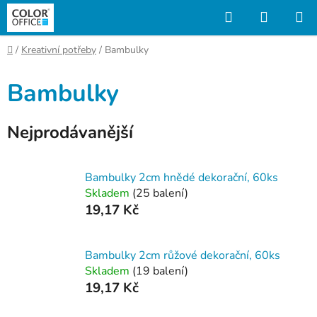
Přejít
Hledat
NÁKUP
na
KOŠÍK
obsah
Domů
/
Kreativní potřeby
/
Bambulky
Bambulky
Nejprodávanější
Bambulky 2cm hnědé dekorační, 60ks
Skladem
(25 balení)
19,17 Kč
Bambulky 2cm růžové dekorační, 60ks
Skladem
(19 balení)
19,17 Kč