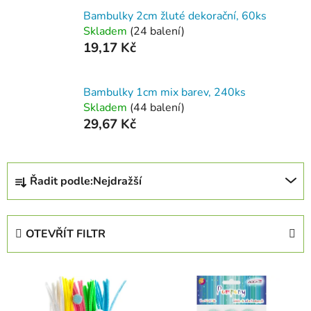
Bambulky 2cm žluté dekorační, 60ks
Skladem
(24 balení)
19,17 Kč
Bambulky 1cm mix barev, 240ks
Skladem
(44 balení)
29,67 Kč
Ř
Řadit podle:
Nejdražší
a
z
e
OTEVŘÍT FILTR
n
í
V
p
ý
r