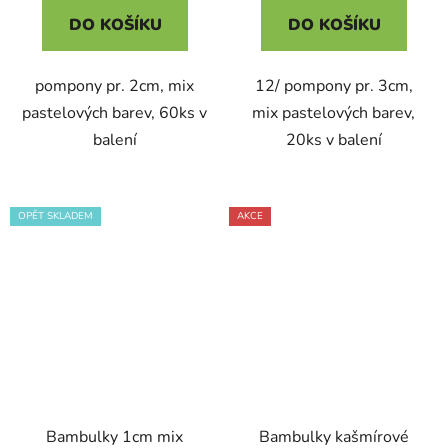
DO KOŠÍKU
DO KOŠÍKU
pompony pr. 2cm, mix
12/ pompony pr. 3cm,
pastelových barev, 60ks v
mix pastelových barev,
balení
20ks v balení
OPĚT SKLADEM
AKCE
Bambulky 1cm mix
Bambulky kašmírové