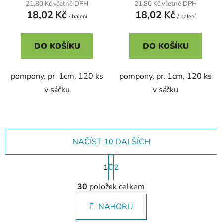
21,80 Kč včetně DPH
21,80 Kč včetně DPH
18,02 Kč
18,02 Kč
/ balení
/ balení
DO KOŠÍKU
DO KOŠÍKU
pompony, pr. 1cm, 120 ks
pompony, pr. 1cm, 120 ks
v sáčku
v sáčku
NAČÍST 10 DALŠÍCH
S
1
t
2
r
O
á
30
položek celkem
v
n
l
k
NAHORU
á
o