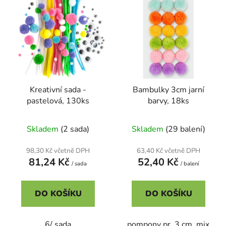
p
o
i
d
s
u
p
k
r
t
o
ů
d
Kreativní sada -
Bambulky 3cm jarní
u
pastelová, 130ks
barvy, 18ks
k
t
Skladem
(2 sada)
Skladem
(29 balení)
ů
98,30 Kč včetně DPH
63,40 Kč včetně DPH
81,24 Kč
52,40 Kč
/ sada
/ balení
DO KOŠÍKU
DO KOŠÍKU
6/ sada
pompony pr. 3 cm, mix