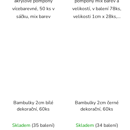
akrylové pompony
pompony mix barev a
vícebarevné, 50 ks v
velikostí, v balení 78ks,
sáčku, mix barev
velikosti 1cm x 28ks,...
Bambulky 2cm bílé
Bambulky 2cm černé
dekorační, 60ks
dekorační, 60ks
Skladem
(35 balení)
Skladem
(34 balení)