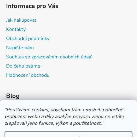
Informace pro Vás
Jak nakupovat
Kontakty
Obchodní podmínky
Napište nám
Souhlas se zpracováním osobních údajů
Do čeho balíme
Hodnocení obchodu
Blog
Čím můžeš psát do sešitu?
"
Používáme cookies, abychom Vám umožnili pohodlné
prohlížení webu a díky analýze provozu webu neustále
Jak na číslování sešitů
zlepšovali jeho funkce, výkon a použitelnost.
"
Značení tvrdosti grafitových tužek