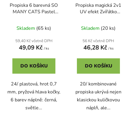
Propiska 6 barevná SO
Propiska magická 2v1
MANY CATS Pastel
UV efekt Zvířátko
0,7mm
0,5mm
Skladem
(65 ks)
Skladem
(20 ks)
59,40 Kč včetně DPH
56 Kč včetně DPH
49,09 Kč
46,28 Kč
/ ks
/ ks
DO KOŠÍKU
DO KOŠÍKU
24/ plastová, hrot 0,7
20/ kombinované
mm, pryžová hlava kočky,
propiska ukrývá nejen
6 barev náplně: černá,
klasickou kuličkovou
světle...
náplň, ale...