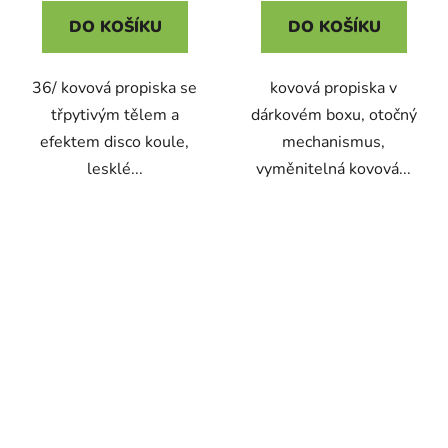
DO KOŠÍKU
DO KOŠÍKU
36/ kovová propiska se
kovová propiska v
třpytivým tělem a
dárkovém boxu, otočný
efektem disco koule,
mechanismus,
lesklé...
vyměnitelná kovová...