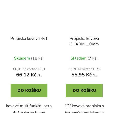
Propiska kovová 4v1
Propiska kovová
CHARM 1,0mm
Skladem
(18 ks)
Skladem
(7 ks)
80,01 Kč včetně DPH
67,70 Kč včetně DPH
66,12 Kč
55,95 Kč
/ ks
/ ks
DO KOŠÍKU
DO KOŠÍKU
kovové multifunkční pero
12/ kovová propiska s
4v1 v černé barvě
barevným potiskem a