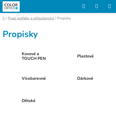
Přejít
Hledat
NÁKUP
na
KOŠÍK
obsah
Domů
/
Psací potřeby a příslušenství
/
Propisky
Propisky
Kovové a
Plastové
TOUCH PEN
Vícebarevné
Dárkové
Dětské