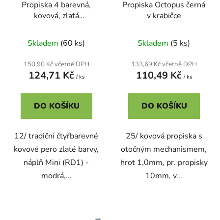
Propiska 4 barevná,
Propiska Octopus černá
u
kovová, zlatá
v krabičce
k
CONCORDE
t
Skladem
(60 ks)
Skladem
(5 ks)
ů
150,90 Kč včetně DPH
133,69 Kč včetně DPH
124,71 Kč
110,49 Kč
/ ks
/ ks
DO KOŠÍKU
DO KOŠÍKU
12/ tradiční čtyřbarevné
25/ kovová propiska s
kovové pero zlaté barvy,
otočným mechanismem,
náplň Mini (RD1) -
hrot 1,0mm, pr. propisky
modrá,...
10mm, v...