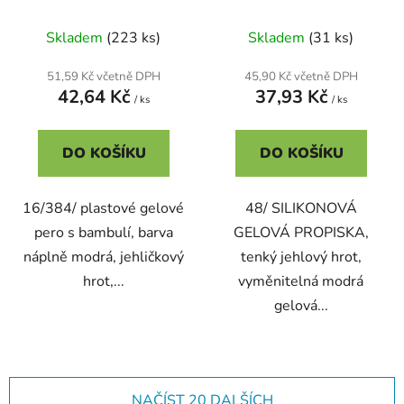
(ZF7577)
2358) 0,5mm
Skladem
(223 ks)
Skladem
(31 ks)
51,59 Kč včetně DPH
45,90 Kč včetně DPH
42,64 Kč
37,93 Kč
/ ks
/ ks
DO KOŠÍKU
DO KOŠÍKU
16/384/ plastové gelové
48/ SILIKONOVÁ
pero s bambulí, barva
GELOVÁ PROPISKA,
náplně modrá, jehličkový
tenký jehlový hrot,
hrot,...
vyměnitelná modrá
gelová...
NAČÍST 20 DALŠÍCH