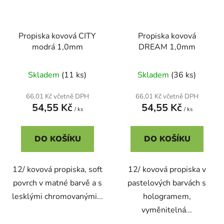
Propiska kovová CITY
Propiska kovová
modrá 1,0mm
DREAM 1,0mm
Skladem
(11 ks)
Skladem
(36 ks)
66,01 Kč včetně DPH
66,01 Kč včetně DPH
54,55 Kč
54,55 Kč
/ ks
/ ks
DO KOŠÍKU
DO KOŠÍKU
12/ kovová propiska, soft
12/ kovová propiska v
povrch v matné barvě a s
pastelových barvách s
lesklými chromovanými...
hologramem,
vyměnitelná...