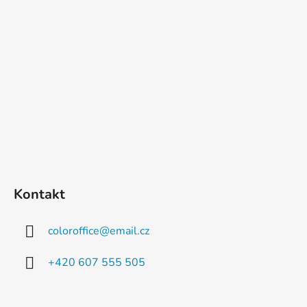
u
Kontakt
coloroffice
@
email.cz
+420 607 555 505