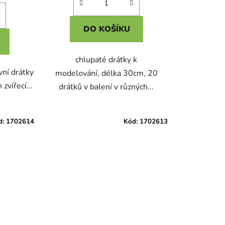
DO KOŠÍKU
chlupaté drátky k
vní drátky
modelování, délka 30cm, 20
zvířecí...
drátků v balení v různých...
d:
1702614
Kód:
1702613