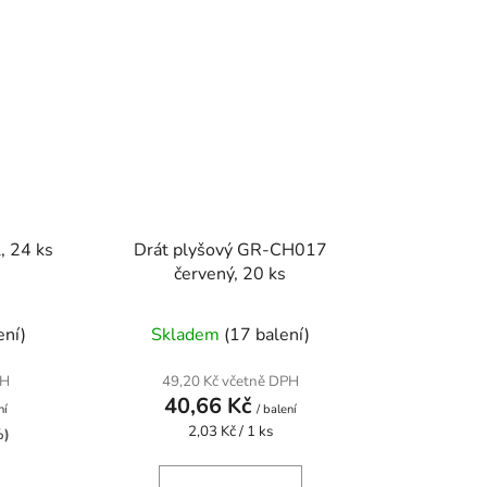
, 24 ks
Drát plyšový GR-CH017
červený, 20 ks
ení)
Skladem
(17 balení)
PH
49,20 Kč včetně DPH
40,66 Kč
ní
/ balení
Měrná
2,03 Kč / 1 ks
%)
cena: