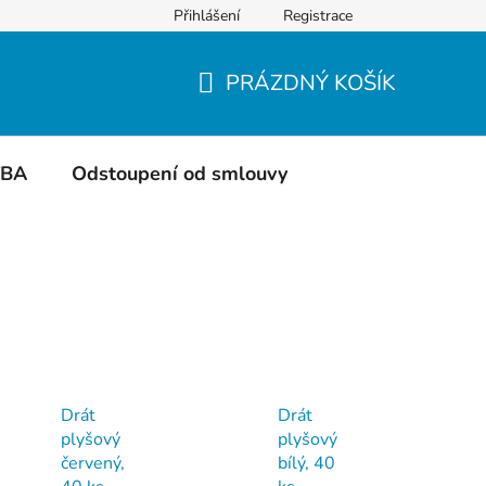
Přihlášení
Registrace
Do čeho balíme
Hodnocení obchodu
PRÁZDNÝ KOŠÍK
NÁKUPNÍ
KOŠÍK
TBA
Odstoupení od smlouvy
Drát
Drát
plyšový
plyšový
červený,
bílý, 40