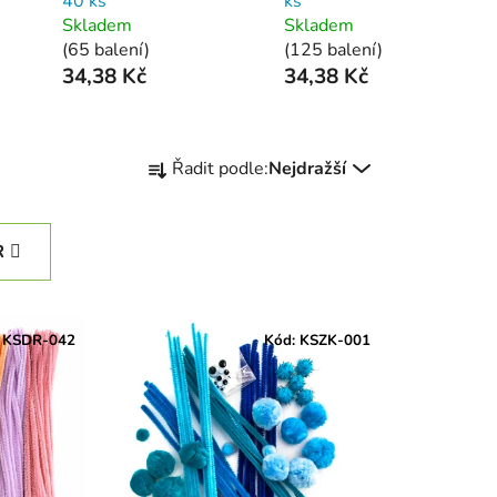
40 ks
ks
Skladem
Skladem
(65 balení)
(125 balení)
34,38 Kč
34,38 Kč
Ř
Řadit podle:
Nejdražší
a
z
e
R
n
í
p
:
KSDR-042
Kód:
KSZK-001
r
o
d
u
k