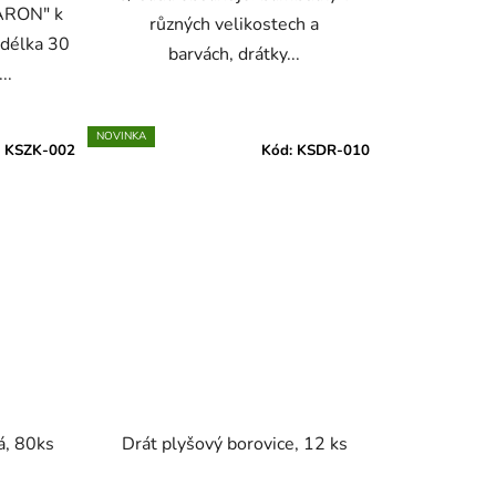
ARON" k
různých velikostech a
 délka 30
barvách, drátky...
..
NOVINKA
:
KSZK-002
Kód:
KSDR-010
á, 80ks
Drát plyšový borovice, 12 ks