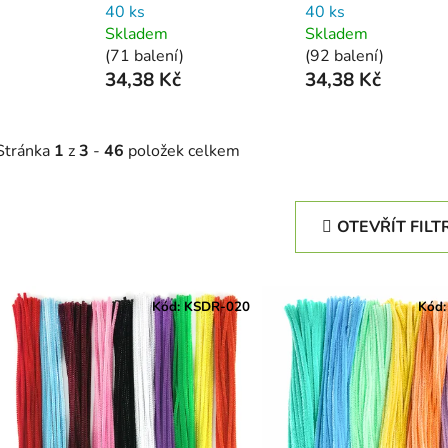
40 ks
40 ks
Skladem
Skladem
(71 balení)
(92 balení)
34,38 Kč
34,38 Kč
Stránka
1
z
3
-
46
položek celkem
OTEVŘÍT FILT
V
ý
Kód:
KSDR-020
Kód
p
s
p
r