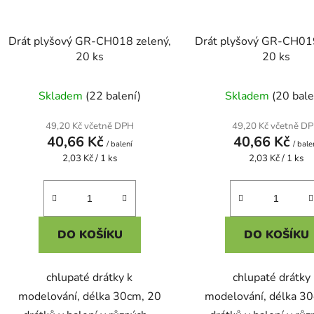
Drát plyšový GR-CH018 zelený,
Drát plyšový GR-CH01
20 ks
20 ks
Skladem
(22 balení)
Skladem
(20 bale
49,20 Kč včetně DPH
49,20 Kč včetně D
40,66 Kč
40,66 Kč
/ balení
/ bale
Měrná
Měrná
2,03 Kč / 1 ks
2,03 Kč / 1 ks
cena:
cena:
DO KOŠÍKU
DO KOŠÍKU
chlupaté drátky k
chlupaté drátky
modelování, délka 30cm, 20
modelování, délka 3