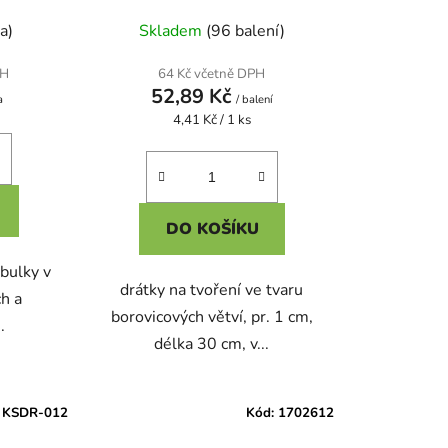
a)
Skladem
(96 balení)
PH
64 Kč včetně DPH
52,89 Kč
a
/ balení
Měrná
4,41 Kč / 1 ks
cena:
DO KOŠÍKU
bulky v
drátky na tvoření ve tvaru
ch a
borovicových větví, pr. 1 cm,
.
délka 30 cm, v...
:
KSDR-012
Kód:
1702612