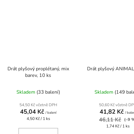
Drát plyšový proplétaný, mix
Drát plyšový ANIMAL
barev, 10 ks
Skladem
(33 balení)
Skladem
(149 bal
54,50 Kč včetně DPH
50,60 Kč včetně D
45,04 Kč
41,82 Kč
/ balení
/ bale
Měrná
4,50 Kč / 1 ks
46,11 Kč
(–9 
cena:
Měrná
1,74 Kč / 1 ks
cena: