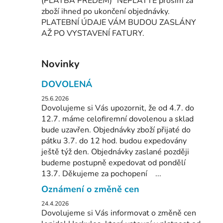
(PLATBA PŘEDEM)" NEPLAŤTE prosím za
zboží ihned po ukončení objednávky.
PLATEBNÍ ÚDAJE VÁM BUDOU ZASLÁNY
AŽ PO VYSTAVENÍ FATURY.
Novinky
DOVOLENÁ
25.6.2026
Dovolujeme si Vás upozornit, že od 4.7. do
12.7. máme celofiremní dovolenou a sklad
bude uzavřen. Objednávky zboží přijaté do
pátku 3.7. do 12 hod. budou expedovány
ještě týž den. Objednávky zaslané později
budeme postupně expedovat od pondělí
13.7. Děkujeme za pochopení ...
Oznámení o změně cen
24.4.2026
Dovolujeme si Vás informovat o změně cen