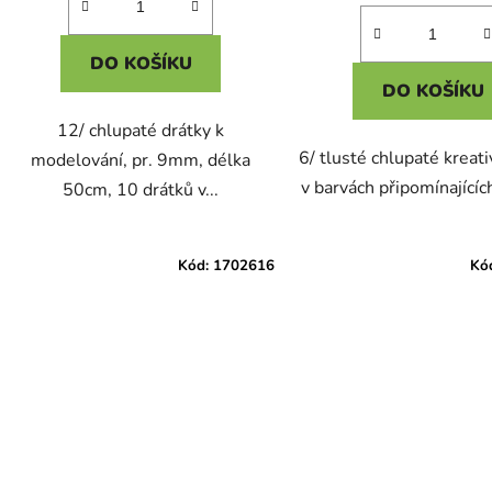
DO KOŠÍKU
DO KOŠÍKU
12/ chlupaté drátky k
6/ tlusté chlupaté kreati
modelování, pr. 9mm, délka
v barvách připomínajících 
50cm, 10 drátků v...
Kód:
1702616
Kó