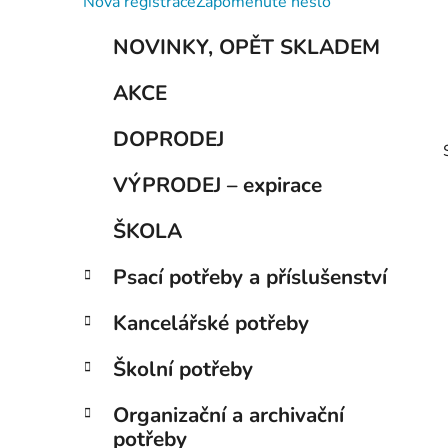
Nová registrace
Zapomenuté heslo
p
K
Přeskočit
a
NOVINKY, OPĚT SKLADEM
a
kategorie
n
t
AKCE
e
e
g
l
DOPRODEJ
o
r
VÝPRODEJ – expirace
i
e
ŠKOLA
Psací potřeby a příslušenství
Kancelářské potřeby
i
Školní potřeby
Organizační a archivační
potřeby