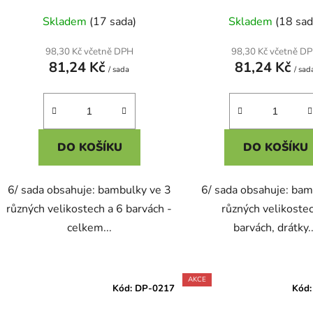
Skladem
(17 sada)
Skladem
(18 sad
98,30 Kč včetně DPH
98,30 Kč včetně D
81,24 Kč
81,24 Kč
/ sada
/ sad
DO KOŠÍKU
DO KOŠÍKU
6/ sada obsahuje: bambulky ve 3
6/ sada obsahuje: bam
různých velikostech a 6 barvách -
různých velikoste
celkem...
barvách, drátky..
AKCE
Kód:
DP-0217
Kód