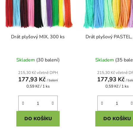
o
d
u
k
t
Drát plyšový MIX, 300 ks
Drát plyšový PASTEL,
ů
Skladem
(30 balení)
Skladem
(35 bale
215,30 Kč včetně DPH
215,30 Kč včetně D
177,93 Kč
177,93 Kč
/ balení
/ bal
Měrná
Měrná
0,59 Kč / 1 ks
0,59 Kč / 1 ks
cena:
cena:
DO KOŠÍKU
DO KOŠÍKU