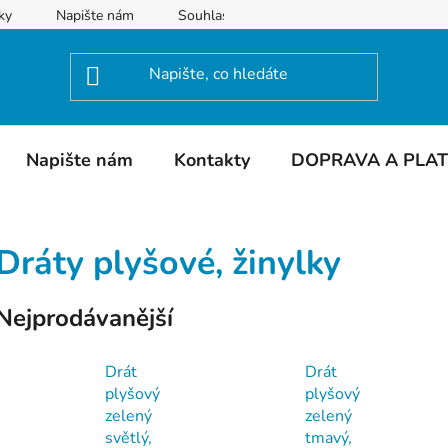
ky
Napište nám
Souhlas se zpracováním osobních údajů
Napište nám
Kontakty
DOPRAVA A PLA
Dráty plyšové, žinylky
Nejprodávanější
Drát
Drát
plyšový
plyšový
zelený
zelený
světlý,
tmavý,