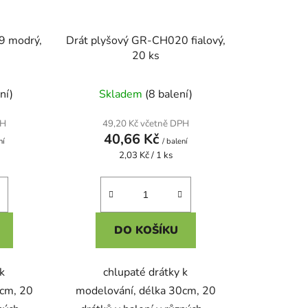
9 modrý,
Drát plyšový GR-CH020 fialový,
20 ks
ní)
Skladem
(8 balení)
PH
49,20 Kč včetně DPH
40,66 Kč
ní
/ balení
Měrná
2,03 Kč / 1 ks
cena:
DO KOŠÍKU
 k
chlupaté drátky k
0cm, 20
modelování, délka 30cm, 20