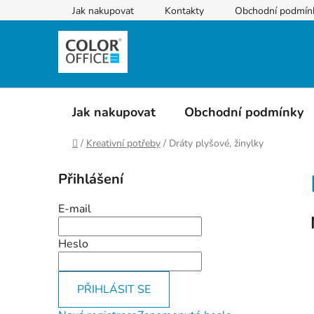
Přejít
Jak nakupovat
Kontakty
Obchodní podmín
na
obsah
Jak nakupovat
Obchodní podmínky
Domů
/
Kreativní potřeby
/
Dráty plyšové, žinylky
P
Přihlášení
o
s
E-mail
t
r
Heslo
a
n
PŘIHLÁSIT SE
n
í