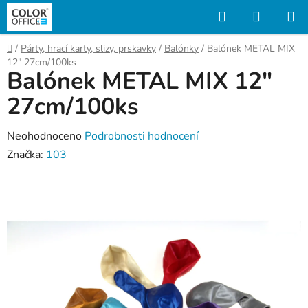
Přejít
Hledat
NÁKUP
na
KOŠÍK
obsah
Domů
/
Párty, hrací karty, slizy, prskavky
/
Balónky
/
Balónek METAL MIX
12" 27cm/100ks
Balónek METAL MIX 12"
27cm/100ks
Průměrné
Neohodnoceno
Podrobnosti hodnocení
hodnocení
Značka:
103
produktu
je
0,0
z
5
hvězdiček.