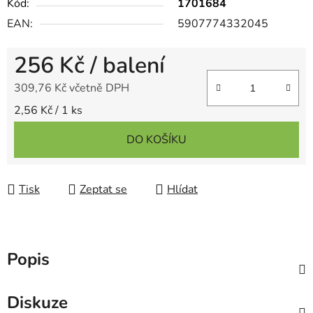
Kód:
1701684
EAN:
5907774332045
256 Kč
/ balení
309,76 Kč včetně DPH
Měrná cena:
2,56 Kč / 1 ks
DO KOŠÍKU
Tisk
Zeptat se
Hlídat
Popis
Diskuze