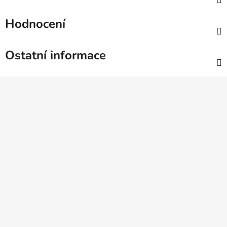
Hodnocení
Ostatní informace
Z
á
p
a
t
í