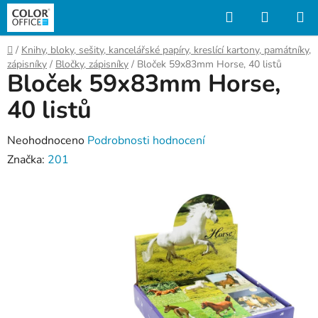
Přejít
Hledat
NÁKUP
na
KOŠÍK
obsah
Domů
/
Knihy, bloky, sešity, kancelářské papíry, kreslící kartony, památníky,
zápisníky
/
Bločky, zápisníky
/
Bloček 59x83mm Horse, 40 listů
Bloček 59x83mm Horse,
40 listů
Průměrné
Neohodnoceno
Podrobnosti hodnocení
hodnocení
Značka:
201
produktu
je
0,0
z
5
hvězdiček.