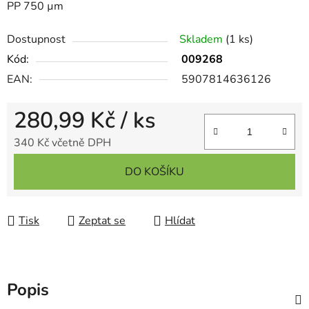
PP 750 µm
Dostupnost
Skladem
(1 ks)
Kód:
009268
EAN:
5907814636126
280,99 Kč
/ ks
340 Kč včetně DPH
Měrná cena:
DO KOŠÍKU
Tisk
Zeptat se
Hlídat
Popis