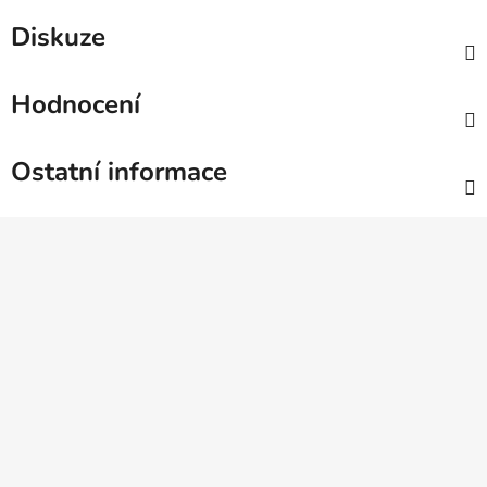
Diskuze
Hodnocení
Ostatní informace
Z
á
p
a
t
í