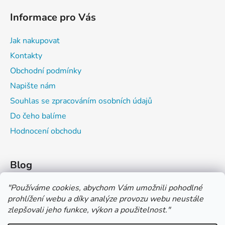
Informace pro Vás
Jak nakupovat
Kontakty
Obchodní podmínky
Napište nám
Souhlas se zpracováním osobních údajů
Do čeho balíme
Hodnocení obchodu
Blog
Čím můžeš psát do sešitu?
"
Používáme cookies, abychom Vám umožnili pohodlné
prohlížení webu a díky analýze provozu webu neustále
Jak na číslování sešitů
zlepšovali jeho funkce, výkon a použitelnost.
"
Značení tvrdosti grafitových tužek