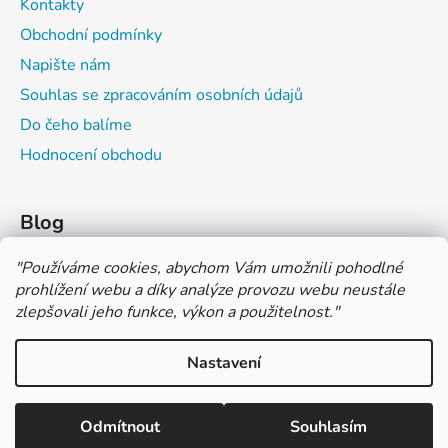
Kontakty
Obchodní podmínky
Napište nám
Souhlas se zpracováním osobních údajů
Do čeho balíme
Hodnocení obchodu
Blog
Čím můžeš psát do sešitu?
"
Používáme cookies, abychom Vám umožnili pohodlné
prohlížení webu a díky analýze provozu webu neustále
Jak na číslování sešitů
zlepšovali jeho funkce, výkon a použitelnost.
"
Značení tvrdosti grafitových tužek
Nastavení
*** TUČNĚ ZVÝRAZNĚNÁ CENA U PRODUKTU JE CENA BEZ DPH
*** Vážení zákazníci, pokud při objednávce zvolíte platbu "PLATBA
NA FAKTURU (PLATBA PŘEDEM)" NEPLAŤTE prosím za zboží
Vytvořil Shoptet
ihned po ukončení objednávky. PLATEBNÍ ÚDAJE VÁM BUDOU
Odmítnout
Souhlasím
Copyright 2026
COLOR OFFICE s.r.o.
. Všechna práva
ZASLÁNY DO E-MAILU AŽ PO VYSTAVENÍ FAKTURY.