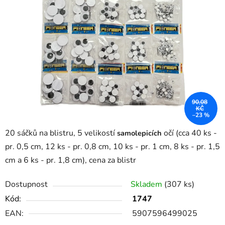
90,08
KČ
–23 %
20 sáčků na blistru, 5 velikostí
očí (cca 40 ks -
samolepicích
pr. 0,5 cm, 12 ks - pr. 0,8 cm, 10 ks - pr. 1 cm, 8 ks - pr. 1,5
cm a 6 ks - pr. 1,8 cm), cena za blistr
Dostupnost
Skladem
(307 ks)
Kód:
1747
EAN:
5907596499025