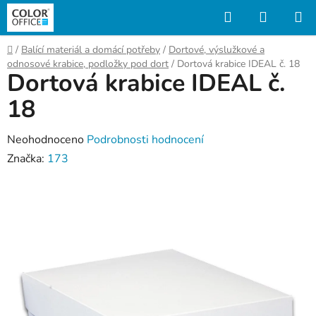
Přejít
Hledat
NÁKUP
na
KOŠÍK
obsah
Domů
/
Balící materiál a domácí potřeby
/
Dortové, výslužkové a
odnosové krabice, podložky pod dort
/
Dortová krabice IDEAL č. 18
Dortová krabice IDEAL č.
18
Průměrné
Neohodnoceno
Podrobnosti hodnocení
hodnocení
Značka:
173
produktu
je
0,0
z
5
hvězdiček.