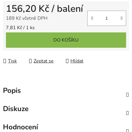
156,20 Kč
/ balení
189 Kč včetně DPH
Měrná cena:
7,81 Kč / 1 ks
DO KOŠÍKU
Tisk
Zeptat se
Hlídat
Popis
Diskuze
Hodnocení