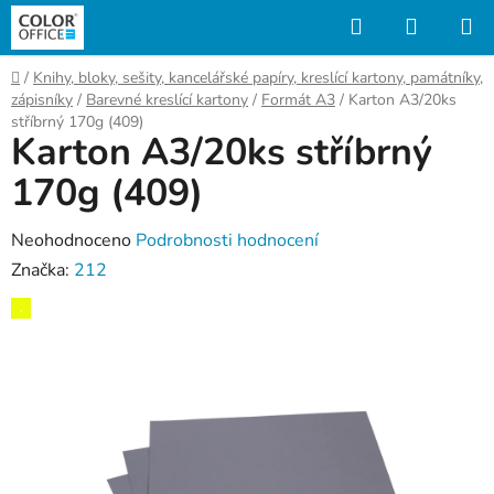
Přejít
Hledat
NÁKUP
na
KOŠÍK
obsah
Domů
/
Knihy, bloky, sešity, kancelářské papíry, kreslící kartony, památníky,
zápisníky
/
Barevné kreslící kartony
/
Formát A3
/
Karton A3/20ks
stříbrný 170g (409)
Karton A3/20ks stříbrný
170g (409)
Průměrné
Neohodnoceno
Podrobnosti hodnocení
hodnocení
Značka:
212
produktu
,
je
0,0
z
5
hvězdiček.