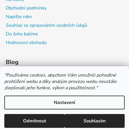
Obchodní podmínky
Napište nám
Souhlas se zpracováním osobních údajů
Do čeho balíme
Hodnocení obchodu
Blog
Čím můžeš psát do sešitu?
"
Používáme cookies, abychom Vám umožnili pohodlné
prohlížení webu a díky analýze provozu webu neustále
Jak na číslování sešitů
zlepšovali jeho funkce, výkon a použitelnost.
"
Značení tvrdosti grafitových tužek
Nastavení
*** TUČNĚ ZVÝRAZNĚNÁ CENA U PRODUKTU JE CENA BEZ DPH
*** Vážení zákazníci, pokud při objednávce zvolíte platbu "PLATBA
NA FAKTURU (PLATBA PŘEDEM)" NEPLAŤTE prosím za zboží
Vytvořil Shoptet
ihned po ukončení objednávky. PLATEBNÍ ÚDAJE VÁM BUDOU
Odmítnout
Souhlasím
Copyright 2026
COLOR OFFICE s.r.o.
. Všechna práva
ZASLÁNY DO E-MAILU AŽ PO VYSTAVENÍ FAKTURY.
vyhrazena.
Upravit nastavení cookies