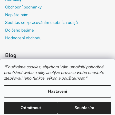
Obchodní podmínky
Napište nám
Souhlas se zpracováním osobních údajů
Do čeho balíme
Hodnocení obchodu
Blog
Čím můžeš psát do sešitu?
"
Používáme cookies, abychom Vám umožnili pohodlné
prohlížení webu a díky analýze provozu webu neustále
Jak na číslování sešitů
zlepšovali jeho funkce, výkon a použitelnost.
"
Značení tvrdosti grafitových tužek
Nastavení
*** TUČNĚ ZVÝRAZNĚNÁ CENA U PRODUKTU JE CENA BEZ DPH
*** Vážení zákazníci, pokud při objednávce zvolíte platbu "PLATBA
NA FAKTURU (PLATBA PŘEDEM)" NEPLAŤTE prosím za zboží
Vytvořil Shoptet
ihned po ukončení objednávky. PLATEBNÍ ÚDAJE VÁM BUDOU
Odmítnout
Souhlasím
Copyright 2026
COLOR OFFICE s.r.o.
. Všechna práva
ZASLÁNY DO E-MAILU AŽ PO VYSTAVENÍ FAKTURY.
vyhrazena.
Upravit nastavení cookies