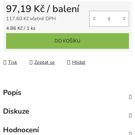
97,19 Kč
/ balení
117,60 Kč včetně DPH
Měrná cena:
4,86 Kč / 1 ks
DO KOŠÍKU
Tisk
Zeptat se
Hlídat
Popis
Diskuze
Hodnocení