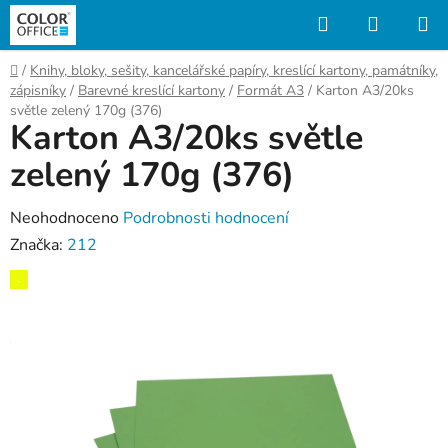
Přejít
Hledat
NÁKUP
na
KOŠÍK
obsah
Domů
/
Knihy, bloky, sešity, kancelářské papíry, kreslící kartony, památníky,
zápisníky
/
Barevné kreslící kartony
/
Formát A3
/
Karton A3/20ks
světle zelený 170g (376)
Karton A3/20ks světle
zelený 170g (376)
Průměrné
Neohodnoceno
Podrobnosti hodnocení
hodnocení
Značka:
212
produktu
,
je
0,0
z
5
hvězdiček.