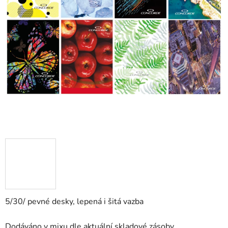
5/30/ p
evné desky, lepená i šitá vazba
Dodáváno v mixu dle aktuální skladové zásoby