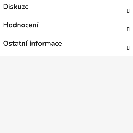
Diskuze
Hodnocení
Ostatní informace
Z
á
p
a
t
í