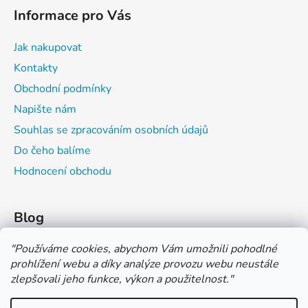
Informace pro Vás
Jak nakupovat
Kontakty
Obchodní podmínky
Napište nám
Souhlas se zpracováním osobních údajů
Do čeho balíme
Hodnocení obchodu
Blog
Čím můžeš psát do sešitu?
"
Používáme cookies, abychom Vám umožnili pohodlné
prohlížení webu a díky analýze provozu webu neustále
Jak na číslování sešitů
zlepšovali jeho funkce, výkon a použitelnost.
"
Značení tvrdosti grafitových tužek