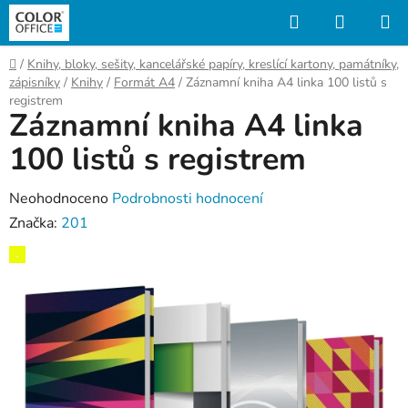
Přejít
Hledat
NÁKUP
na
KOŠÍK
obsah
Domů
/
Knihy, bloky, sešity, kancelářské papíry, kreslící kartony, památníky,
zápisníky
/
Knihy
/
Formát A4
/
Záznamní kniha A4 linka 100 listů s
registrem
Záznamní kniha A4 linka
100 listů s registrem
Průměrné
Neohodnoceno
Podrobnosti hodnocení
hodnocení
Značka:
201
produktu
,
je
0,0
z
5
hvězdiček.