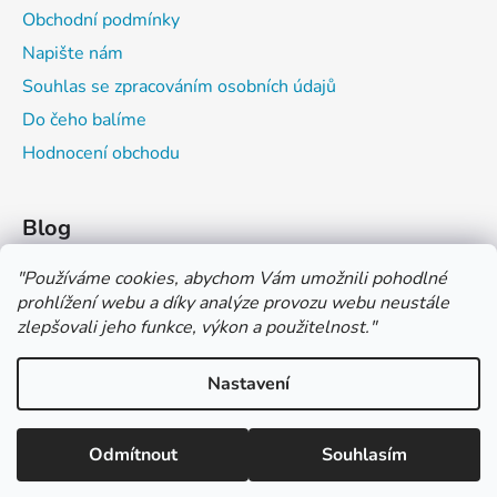
Obchodní podmínky
Napište nám
Souhlas se zpracováním osobních údajů
Do čeho balíme
Hodnocení obchodu
Blog
Čím můžeš psát do sešitu?
"
Používáme cookies, abychom Vám umožnili pohodlné
prohlížení webu a díky analýze provozu webu neustále
Jak na číslování sešitů
zlepšovali jeho funkce, výkon a použitelnost.
"
Značení tvrdosti grafitových tužek
Nastavení
*** TUČNĚ ZVÝRAZNĚNÁ CENA U PRODUKTU JE CENA BEZ DPH
*** Vážení zákazníci, pokud při objednávce zvolíte platbu "PLATBA
NA FAKTURU (PLATBA PŘEDEM)" NEPLAŤTE prosím za zboží
Vytvořil Shoptet
ihned po ukončení objednávky. PLATEBNÍ ÚDAJE VÁM BUDOU
Odmítnout
Souhlasím
Copyright 2026
COLOR OFFICE s.r.o.
. Všechna práva
ZASLÁNY DO E-MAILU AŽ PO VYSTAVENÍ FAKTURY.
vyhrazena.
Upravit nastavení cookies