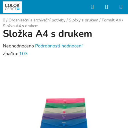
Přejít
Hledat
NÁKUP
na
KOŠÍK
obsah
Domů
/
Organizační a archivační potřeby
/
Složky s drukem
/
Formát A4
/
Složka A4 s drukem
Složka A4 s drukem
Průměrné
Neohodnoceno
Podrobnosti hodnocení
hodnocení
Značka:
103
produktu
je
0,0
z
5
hvězdiček.