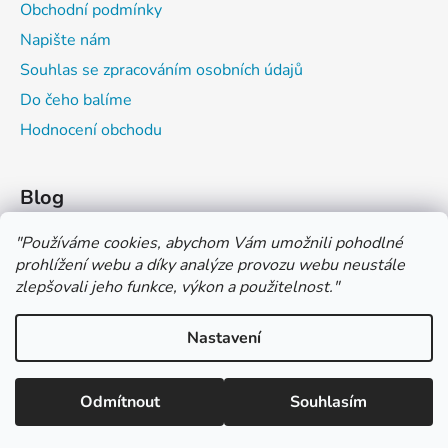
Obchodní podmínky
Napište nám
Souhlas se zpracováním osobních údajů
Do čeho balíme
Hodnocení obchodu
Blog
Čím můžeš psát do sešitu?
"
Používáme cookies, abychom Vám umožnili pohodlné
prohlížení webu a díky analýze provozu webu neustále
Jak na číslování sešitů
zlepšovali jeho funkce, výkon a použitelnost.
"
Značení tvrdosti grafitových tužek
Nastavení
*** TUČNĚ ZVÝRAZNĚNÁ CENA U PRODUKTU JE CENA BEZ DPH
*** Vážení zákazníci, pokud při objednávce zvolíte platbu "PLATBA
NA FAKTURU (PLATBA PŘEDEM)" NEPLAŤTE prosím za zboží
Vytvořil Shoptet
ihned po ukončení objednávky. PLATEBNÍ ÚDAJE VÁM BUDOU
Odmítnout
Souhlasím
Copyright 2026
COLOR OFFICE s.r.o.
. Všechna práva
ZASLÁNY DO E-MAILU AŽ PO VYSTAVENÍ FAKTURY.
vyhrazena.
Upravit nastavení cookies