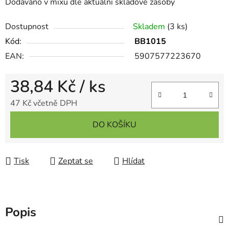
Dodáváno v mixu dle aktuální skladové zásoby
Dostupnost
Skladem
(3 ks)
Kód:
BB1015
EAN:
5907577223670
38,84 Kč
/ ks
47 Kč včetně DPH
Měrná cena:
DO KOŠÍKU
Tisk
Zeptat se
Hlídat
Popis