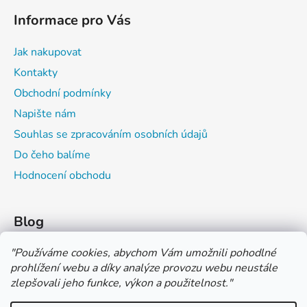
Informace pro Vás
Jak nakupovat
Kontakty
Obchodní podmínky
Napište nám
Souhlas se zpracováním osobních údajů
Do čeho balíme
Hodnocení obchodu
Blog
Čím můžeš psát do sešitu?
"
Používáme cookies, abychom Vám umožnili pohodlné
prohlížení webu a díky analýze provozu webu neustále
Jak na číslování sešitů
zlepšovali jeho funkce, výkon a použitelnost.
"
Značení tvrdosti grafitových tužek