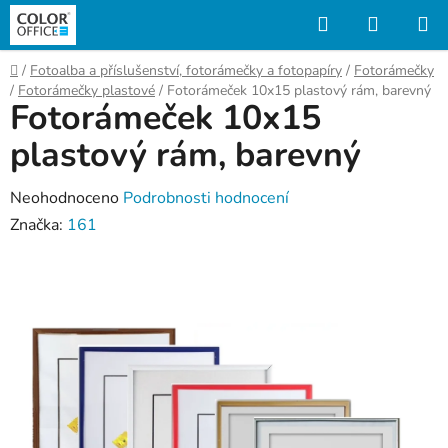
Přejít
Hledat
NÁKUP
na
KOŠÍK
obsah
Domů
/
Fotoalba a příslušenství, fotorámečky a fotopapíry
/
Fotorámečky
/
Fotorámečky plastové
/
Fotorámeček 10x15 plastový rám, barevný
Fotorámeček 10x15
plastový rám, barevný
Průměrné
Neohodnoceno
Podrobnosti hodnocení
hodnocení
Značka:
161
produktu
je
0,0
z
5
hvězdiček.