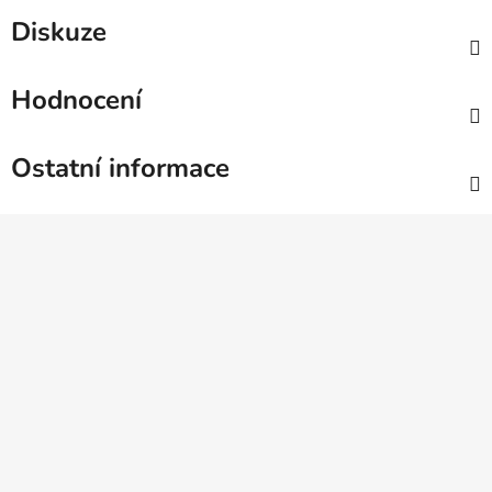
Diskuze
Hodnocení
Ostatní informace
Z
á
p
a
t
í