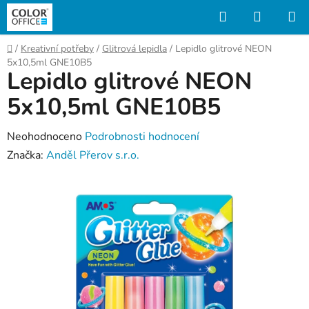
Přejít
Hledat
NÁKUP
na
KOŠÍK
obsah
Domů
/
Kreativní potřeby
/
Glitrová lepidla
/
Lepidlo glitrové NEON
5x10,5ml GNE10B5
Lepidlo glitrové NEON
5x10,5ml GNE10B5
Průměrné
Neohodnoceno
Podrobnosti hodnocení
hodnocení
Značka:
Anděl Přerov s.r.o.
produktu
je
0,0
z
5
hvězdiček.