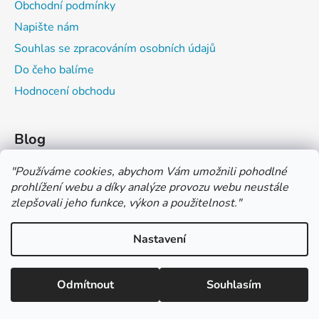
Obchodní podmínky
Napište nám
Souhlas se zpracováním osobních údajů
Do čeho balíme
Hodnocení obchodu
Blog
Čím můžeš psát do sešitu?
"
Používáme cookies, abychom Vám umožnili pohodlné
prohlížení webu a díky analýze provozu webu neustále
Jak na číslování sešitů
zlepšovali jeho funkce, výkon a použitelnost.
"
Značení tvrdosti grafitových tužek
Nastavení
*** TUČNĚ ZVÝRAZNĚNÁ CENA U PRODUKTU JE CENA BEZ DPH
*** Vážení zákazníci, pokud při objednávce zvolíte platbu "PLATBA
NA FAKTURU (PLATBA PŘEDEM)" NEPLAŤTE prosím za zboží
Vytvořil Shoptet
ihned po ukončení objednávky. PLATEBNÍ ÚDAJE VÁM BUDOU
Odmítnout
Souhlasím
Copyright 2026
COLOR OFFICE s.r.o.
. Všechna práva
ZASLÁNY DO E-MAILU AŽ PO VYSTAVENÍ FAKTURY.
vyhrazena.
Upravit nastavení cookies