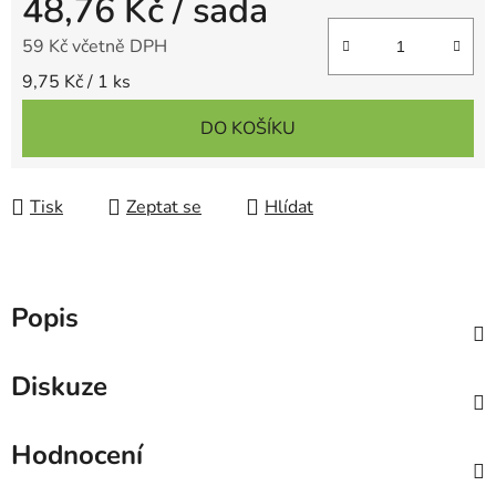
48,76 Kč
/ sada
59 Kč včetně DPH
Měrná cena:
9,75 Kč / 1 ks
DO KOŠÍKU
Tisk
Zeptat se
Hlídat
Popis
Diskuze
Hodnocení