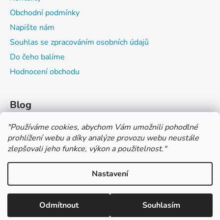
Obchodní podmínky
Napište nám
Souhlas se zpracováním osobních údajů
Do čeho balíme
Hodnocení obchodu
Blog
Čím můžeš psát do sešitu?
"
Používáme cookies, abychom Vám umožnili pohodlné
prohlížení webu a díky analýze provozu webu neustále
Jak na číslování sešitů
zlepšovali jeho funkce, výkon a použitelnost.
"
Značení tvrdosti grafitových tužek
Nastavení
*** TUČNĚ ZVÝRAZNĚNÁ CENA U PRODUKTU JE CENA BEZ DPH
*** Vážení zákazníci, pokud při objednávce zvolíte platbu "PLATBA
NA FAKTURU (PLATBA PŘEDEM)" NEPLAŤTE prosím za zboží
Vytvořil Shoptet
ihned po ukončení objednávky. PLATEBNÍ ÚDAJE VÁM BUDOU
Odmítnout
Souhlasím
Copyright 2026
COLOR OFFICE s.r.o.
. Všechna práva
ZASLÁNY DO E-MAILU AŽ PO VYSTAVENÍ FAKTURY.
vyhrazena.
Upravit nastavení cookies