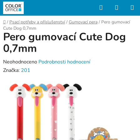
Přejít
Hledat
NÁKUP
na
KOŠÍK
obsah
Domů
/
Psací potřeby a příslušenství
/
Gumovací pera
/
Pero gumovací
Cute Dog 0,7mm
Pero gumovací Cute Dog
0,7mm
Průměrné
Neohodnoceno
Podrobnosti hodnocení
hodnocení
Značka:
201
produktu
je
0,0
z
5
hvězdiček.