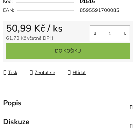
Kód:
01516
EAN:
8595591700085
50,99 Kč
/ ks
61,70 Kč včetně DPH
Měrná cena:
DO KOŠÍKU
Tisk
Zeptat se
Hlídat
Popis
Diskuze