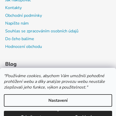
Kontakty
Obchodní podmínky
Napište nám
Souhlas se zpracováním osobních údajů
Do čeho balíme
Hodnocení obchodu
Blog
Čím můžeš psát do sešitu?
"
Používáme cookies, abychom Vám umožnili pohodlné
prohlížení webu a díky analýze provozu webu neustále
Jak na číslování sešitů
zlepšovali jeho funkce, výkon a použitelnost.
"
Značení tvrdosti grafitových tužek
Nastavení
*** TUČNĚ ZVÝRAZNĚNÁ CENA U PRODUKTU JE CENA BEZ DPH
*** Vážení zákazníci, pokud při objednávce zvolíte platbu "PLATBA
NA FAKTURU (PLATBA PŘEDEM)" NEPLAŤTE prosím za zboží
Vytvořil Shoptet