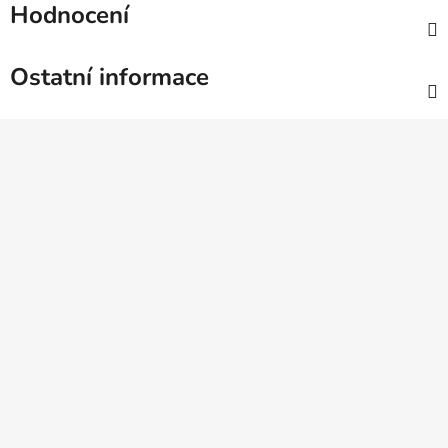
Hodnocení
Ostatní informace
Z
á
p
a
t
í