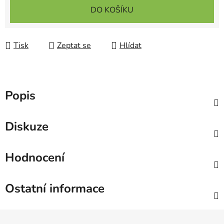
Měrná cena:
DO KOŠÍKU
Tisk
Zeptat se
Hlídat
Popis
Diskuze
Hodnocení
Ostatní informace
Z