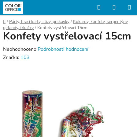
Přejít
Hledat
NÁKUP
na
KOŠÍK
obsah
Domů
/
Párty, hrací karty, slizy, prskavky
/
Kokardy, konfety, serpentýny,
girlandy, frkačky
/
Konfety vystřelovací 15cm
Konfety vystřelovací 15cm
Průměrné
Neohodnoceno
Podrobnosti hodnocení
hodnocení
Značka:
103
produktu
je
0,0
z
5
hvězdiček.