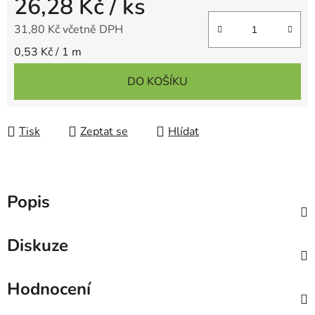
26,28 Kč
/ ks
31,80 Kč včetně DPH
Měrná cena:
0,53 Kč / 1 m
DO KOŠÍKU
Tisk
Zeptat se
Hlídat
Popis
Diskuze
Hodnocení