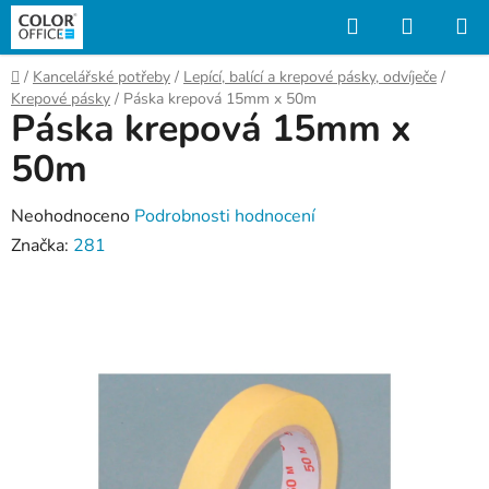
Přejít
Hledat
NÁKUP
na
KOŠÍK
obsah
Domů
/
Kancelářské potřeby
/
Lepící, balící a krepové pásky, odvíječe
/
Krepové pásky
/
Páska krepová 15mm x 50m
Páska krepová 15mm x
50m
Průměrné
Neohodnoceno
Podrobnosti hodnocení
hodnocení
Značka:
281
produktu
je
0,0
z
5
hvězdiček.