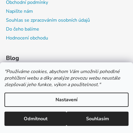
Obchodní podmínky
Napište nám
Souhlas se zpracováním osobních údajů
Do čeho balíme
Hodnocení obchodu
Blog
Čím můžeš psát do sešitu?
"
Používáme cookies, abychom Vám umožnili pohodlné
prohlížení webu a díky analýze provozu webu neustále
Jak na číslování sešitů
zlepšovali jeho funkce, výkon a použitelnost.
"
Značení tvrdosti grafitových tužek
Nastavení
*** TUČNĚ ZVÝRAZNĚNÁ CENA U PRODUKTU JE CENA BEZ DPH
*** Vážení zákazníci, pokud při objednávce zvolíte platbu "PLATBA
NA FAKTURU (PLATBA PŘEDEM)" NEPLAŤTE prosím za zboží
Vytvořil Shoptet
ihned po ukončení objednávky. PLATEBNÍ ÚDAJE VÁM BUDOU
Odmítnout
Souhlasím
Copyright 2026
COLOR OFFICE s.r.o.
. Všechna práva
ZASLÁNY DO E-MAILU AŽ PO VYSTAVENÍ FAKTURY.
vyhrazena.
Upravit nastavení cookies