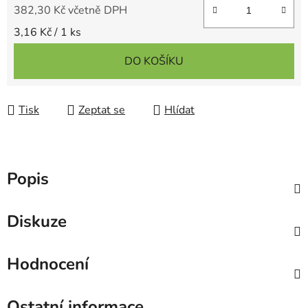
382,30 Kč včetně DPH
Měrná cena:
3,16 Kč / 1 ks
DO KOŠÍKU
Tisk
Zeptat se
Hlídat
Popis
Diskuze
Hodnocení
Ostatní informace