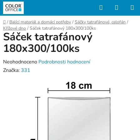
Přejít
Hledat
NÁKUP
na
KOŠÍK
obsah
Domů
/
Balící materiál a domácí potřeby
/
Sáčky tatrafánové, celofán
/
Křížové dno
/
Sáček tatrafánový 180x300/100ks
Sáček tatrafánový
180x300/100ks
Průměrné
Neohodnoceno
Podrobnosti hodnocení
hodnocení
Značka:
331
produktu
je
0,0
z
5
hvězdiček.