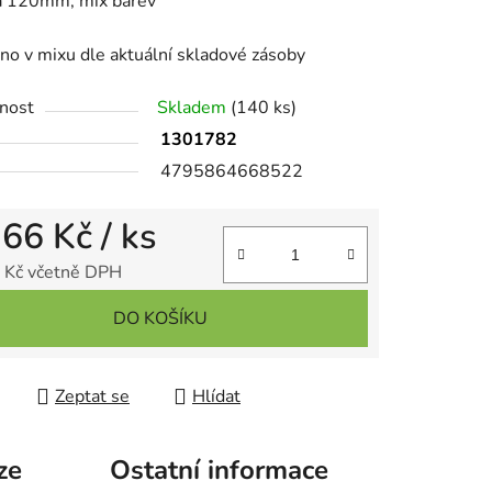
ka 120mm, mix barev
o v mixu dle aktuální skladové zásoby
ek.
nost
Skladem
(140 ks)
1301782
4795864668522
,66 Kč
/ ks
 Kč včetně DPH
 cena:
DO KOŠÍKU
Zeptat se
Hlídat
ze
Ostatní informace