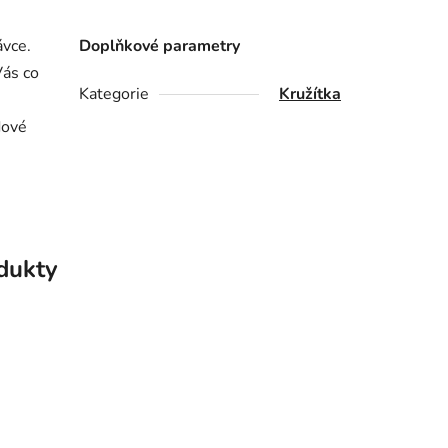
ávce.
Doplňkové parametry
ás co
Kategorie
Kružítka
dové
odukty