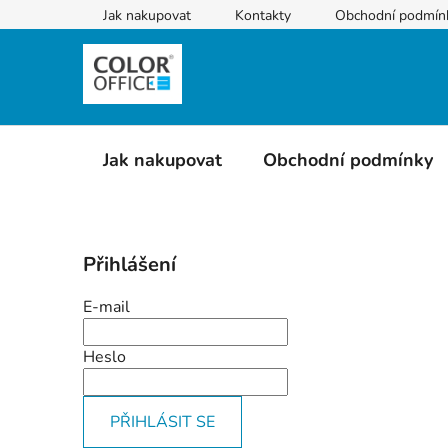
Přejít
Jak nakupovat
Kontakty
Obchodní podmín
na
obsah
Jak nakupovat
Obchodní podmínky
P
Přihlášení
o
s
E-mail
t
r
Heslo
a
n
PŘIHLÁSIT SE
n