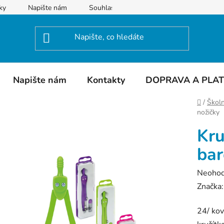
ky
Napište nám
Souhlas se zpracováním osobních údajů
Napište nám
Kontakty
DOPRAVA A PLA
Domů
/
Školn
nožičky
Kru
bar
Průměr
Neoho
hodnoc
Značka
produk
24/ kov
je