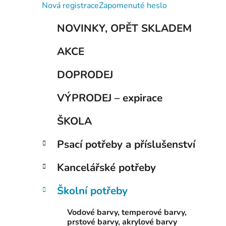
í
Nová registrace
Zapomenuté heslo
p
K
Přeskočit
a
NOVINKY, OPĚT SKLADEM
a
kategorie
n
t
AKCE
e
e
g
l
DOPRODEJ
o
r
VÝPRODEJ – expirace
i
e
ŠKOLA
Psací potřeby a příslušenství
Kancelářské potřeby
Školní potřeby
Vodové barvy, temperové barvy,
prstové barvy, akrylové barvy