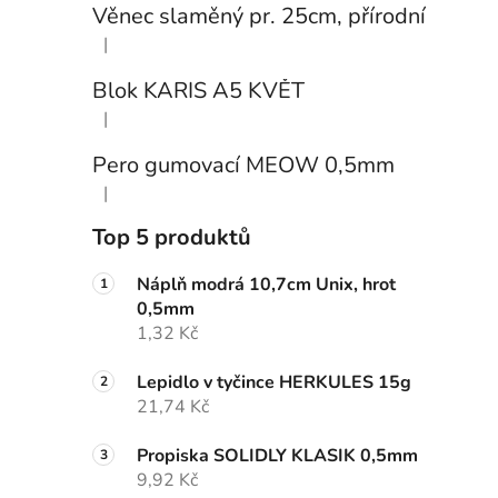
Věnec slaměný pr. 25cm, přírodní
|
Hodnocení produktu je 5 z 5 hvězdiček.
Blok KARIS A5 KVĚT
|
Hodnocení produktu je 3 z 5 hvězdiček.
Pero gumovací MEOW 0,5mm
|
Hodnocení produktu je 5 z 5 hvězdiček.
Top 5 produktů
Náplň modrá 10,7cm Unix, hrot
0,5mm
1,32 Kč
Lepidlo v tyčince HERKULES 15g
21,74 Kč
Propiska SOLIDLY KLASIK 0,5mm
9,92 Kč