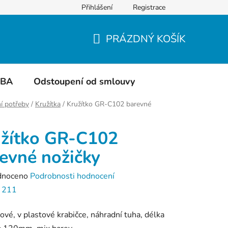
Přihlášení
Registrace
Do čeho balíme
Hodnocení obchodu
PRÁZDNÝ KOŠÍK
NÁKUPNÍ
KOŠÍK
TBA
Odstoupení od smlouvy
í potřeby
/
Kružítka
/
Kružítko GR-C102 barevné
žítko GR-C102
evné nožičky
né
dnoceno
Podrobnosti hodnocení
ení
:
211
tu
ové, v plastové krabičce, náhradní tuha, délka