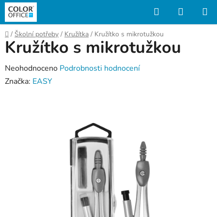
Přejít
Hledat
NÁKUP
na
KOŠÍK
obsah
Domů
/
Školní potřeby
/
Kružítka
/
Kružítko s mikrotužkou
Kružítko s mikrotužkou
Průměrné
Neohodnoceno
Podrobnosti hodnocení
hodnocení
Značka:
EASY
produktu
je
0,0
z
5
hvězdiček.