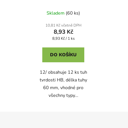
Skladem
(60 ks)
10,81 Kč včetně DPH
8,93 Kč
Měrná
8,93 Kč / 1 ks
cena:
DO KOŠÍKU
12/ obsahuje 12 ks tuh
tvrdosti HB, délka tuhy
60 mm, vhodné pro
všechny typy...
Z
á