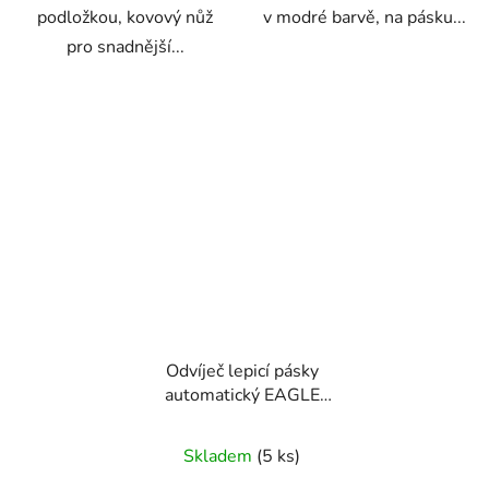
podložkou, kovový nůž
v modré barvě, na pásku...
pro snadnější...
Odvíječ lepicí pásky
automatický EAGLE
T5190B zelený
Skladem
(5 ks)