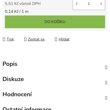
5,51 Kč včetně DPH
Měrná cena:
0,14 Kč / 1 m
DO KOŠÍKU
Tisk
Zeptat se
Hlídat
Popis
Diskuze
Hodnocení
Ostatní informace