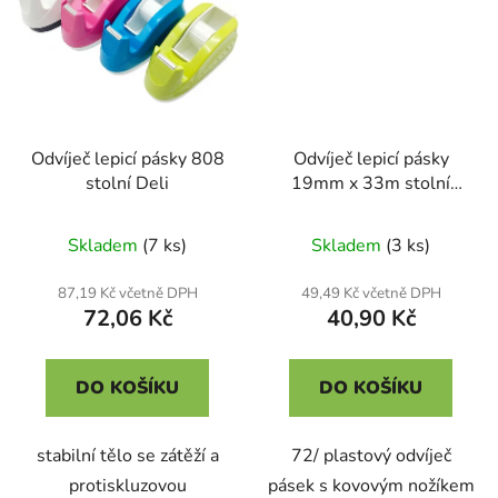
Odvíječ lepicí pásky 808
Odvíječ lepicí pásky
stolní Deli
19mm x 33m stolní
8005 D.rect
Skladem
(7 ks)
Skladem
(3 ks)
87,19 Kč včetně DPH
49,49 Kč včetně DPH
72,06 Kč
40,90 Kč
DO KOŠÍKU
DO KOŠÍKU
stabilní tělo se zátěží a
72/ plastový odvíječ
protiskluzovou
pásek s kovovým nožíkem