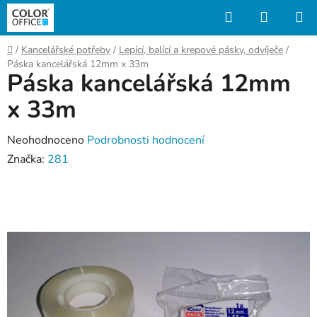
Přejít
Hledat
NÁKUP
na
KOŠÍK
obsah
Domů
/
Kancelářské potřeby
/
Lepící, balící a krepové pásky, odvíječe
/
Páska kancelářská 12mm x 33m
Páska kancelářská 12mm
x 33m
Průměrné
Neohodnoceno
Podrobnosti hodnocení
hodnocení
Značka:
281
produktu
je
0,0
z
5
hvězdiček.