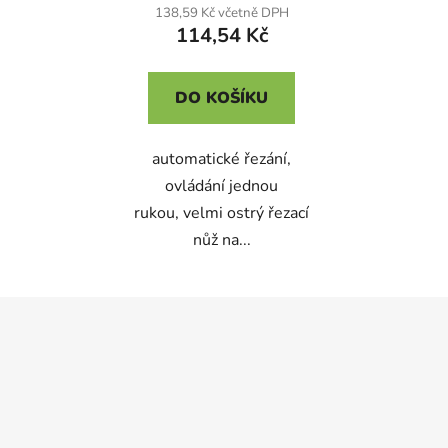
138,59 Kč včetně DPH
114,54 Kč
DO KOŠÍKU
automatické řezání,
ovládání jednou
rukou, velmi ostrý řezací
nůž na...
Z
á
p
a
t
í