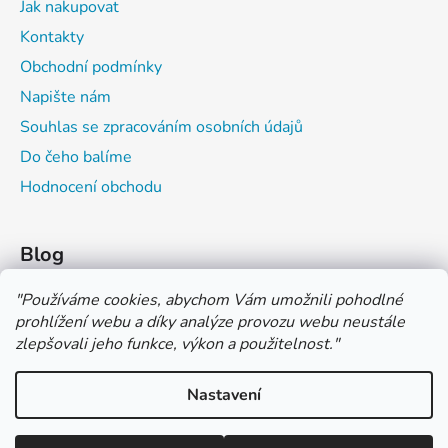
Jak nakupovat
Kontakty
Obchodní podmínky
Napište nám
Souhlas se zpracováním osobních údajů
Do čeho balíme
Hodnocení obchodu
Blog
Čím můžeš psát do sešitu?
"
Používáme cookies, abychom Vám umožnili pohodlné
prohlížení webu a díky analýze provozu webu neustále
Jak na číslování sešitů
zlepšovali jeho funkce, výkon a použitelnost.
"
Značení tvrdosti grafitových tužek
Nastavení
*** TUČNĚ ZVÝRAZNĚNÁ CENA U PRODUKTU JE CENA BEZ DPH
*** Vážení zákazníci, pokud při objednávce zvolíte platbu "PLATBA
NA FAKTURU (PLATBA PŘEDEM)" NEPLAŤTE prosím za zboží
Vytvořil Shoptet