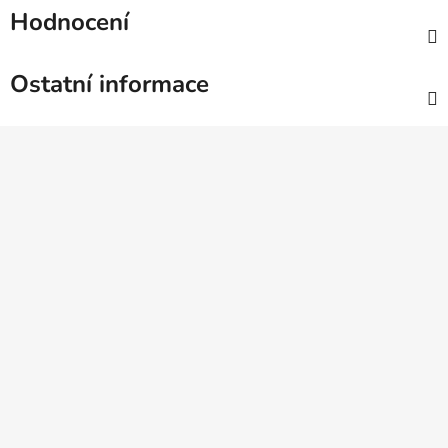
Hodnocení
Ostatní informace
Z
á
p
a
t
í