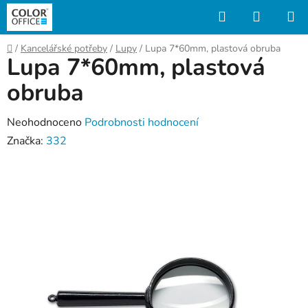
Přejít
Hledat
NÁKUP
na
KOŠÍK
obsah
Domů
/
Kancelářské potřeby
/
Lupy
/
Lupa 7*60mm, plastová obruba
Lupa 7*60mm, plastová
obruba
Průměrné
Neohodnoceno
Podrobnosti hodnocení
hodnocení
Značka:
332
produktu
je
0,0
z
5
hvězdiček.