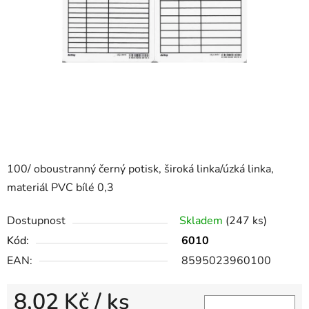
100/ oboustranný černý potisk, široká linka/úzká linka,
materiál PVC bílé 0,3
Dostupnost
Skladem
(247 ks)
Kód:
6010
EAN:
8595023960100
8,02 Kč
/ ks