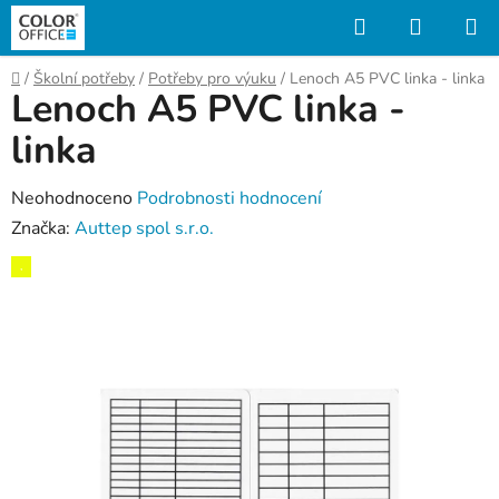
Přejít
Hledat
NÁKUP
na
KOŠÍK
obsah
Domů
/
Školní potřeby
/
Potřeby pro výuku
/
Lenoch A5 PVC linka - linka
Lenoch A5 PVC linka -
linka
Průměrné
Neohodnoceno
Podrobnosti hodnocení
hodnocení
Značka:
Auttep spol s.r.o.
produktu
,
je
0,0
z
5
hvězdiček.