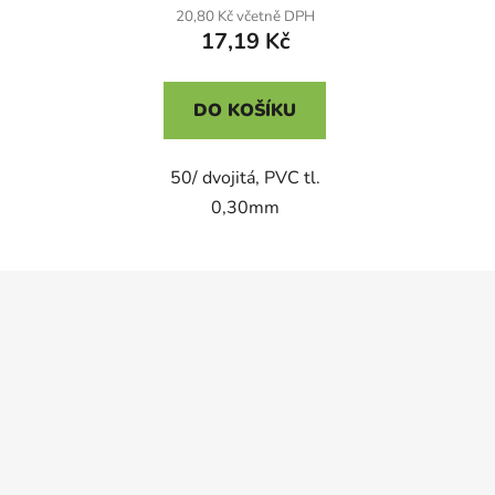
20,80 Kč včetně DPH
17,19 Kč
DO KOŠÍKU
50/ dvojitá, PVC tl.
0,30mm
Z
á
p
a
t
í