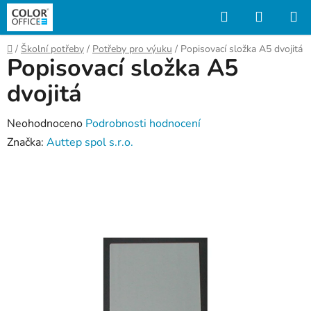
Přejít
Hledat
NÁKUP
na
KOŠÍK
obsah
Domů
/
Školní potřeby
/
Potřeby pro výuku
/
Popisovací složka A5 dvojitá
Popisovací složka A5
dvojitá
Průměrné
Neohodnoceno
Podrobnosti hodnocení
hodnocení
Značka:
Auttep spol s.r.o.
produktu
je
0,0
z
5
hvězdiček.