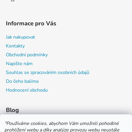
Informace pro Vás
Jak nakupovat
Kontakty
Obchodní podmínky
Napište nám
Souhlas se zpracováním osobních údajů
Do čeho balíme
Hodnocení obchodu
Blog
Čím můžeš psát do sešitu?
"
Používáme cookies, abychom Vám umožnili pohodlné
prohlížení webu a díky analýze provozu webu neustále
Jak na číslování sešitů