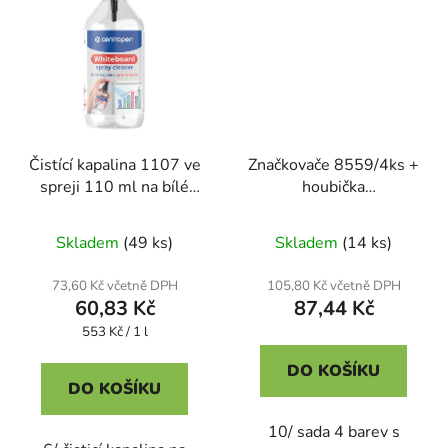
Čistící kapalina 1107 ve
Značkovače 8559/4ks +
spreji 110 ml na bílé
houbička
tabule
WHITEBOARD
Skladem
(49 ks)
Skladem
(14 ks)
73,60 Kč včetně DPH
105,80 Kč včetně DPH
60,83 Kč
87,44 Kč
Měrná
553 Kč / 1 l
cena:
DO KOŠÍKU
DO KOŠÍKU
10/ sada 4 barev s