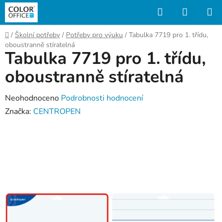
Přejít
Hledat
NÁKUP
na
KOŠÍK
obsah
Domů
/
Školní potřeby
/
Potřeby pro výuku
/
Tabulka 7719 pro 1. třídu,
oboustranně stíratelná
Tabulka 7719 pro 1. třídu,
oboustranně stíratelná
Průměrné
Neohodnoceno
Podrobnosti hodnocení
hodnocení
Značka:
CENTROPEN
produktu
je
0,0
z
5
hvězdiček.