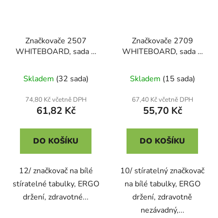
Značkovače 2507
Značkovače 2709
WHITEBOARD, sada 6
WHITEBOARD, sada 4
ks
ks
Skladem
(32 sada)
Skladem
(15 sada)
74,80 Kč včetně DPH
67,40 Kč včetně DPH
61,82 Kč
55,70 Kč
DO KOŠÍKU
DO KOŠÍKU
12/ značkovač na bílé
10/ stíratelný značkovač
stíratelné tabulky, ERGO
na bílé tabulky, ERGO
držení, zdravotné...
držení, zdravotně
nezávadný,...