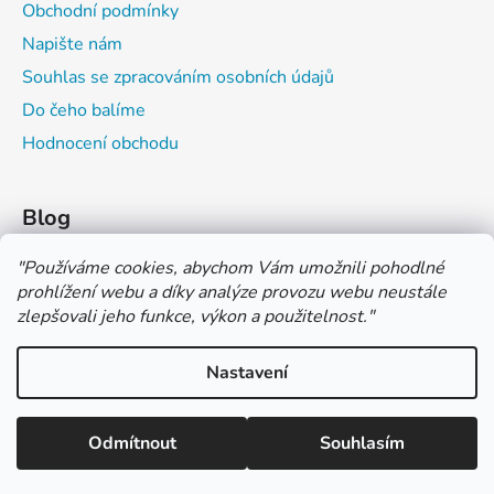
Obchodní podmínky
Napište nám
Souhlas se zpracováním osobních údajů
Do čeho balíme
Hodnocení obchodu
Blog
Čím můžeš psát do sešitu?
"
Používáme cookies, abychom Vám umožnili pohodlné
prohlížení webu a díky analýze provozu webu neustále
Jak na číslování sešitů
zlepšovali jeho funkce, výkon a použitelnost.
"
Značení tvrdosti grafitových tužek
Nastavení
*** TUČNĚ ZVÝRAZNĚNÁ CENA U PRODUKTU JE CENA BEZ DPH
*** Vážení zákazníci, pokud při objednávce zvolíte platbu "PLATBA
NA FAKTURU (PLATBA PŘEDEM)" NEPLAŤTE prosím za zboží
Vytvořil Shoptet
ihned po ukončení objednávky. PLATEBNÍ ÚDAJE VÁM BUDOU
Odmítnout
Souhlasím
Copyright 2026
COLOR OFFICE s.r.o.
. Všechna práva
ZASLÁNY DO E-MAILU AŽ PO VYSTAVENÍ FAKTURY.
vyhrazena.
Upravit nastavení cookies