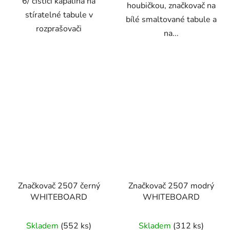
6/ čisticí kapalina na
houbičkou, značkovač na
stíratelné tabule v
bílé smaltované tabule a
rozprašovači
na...
Značkovač 2507 černý
Značkovač 2507 modrý
WHITEBOARD
WHITEBOARD
Skladem
(552 ks)
Skladem
(312 ks)