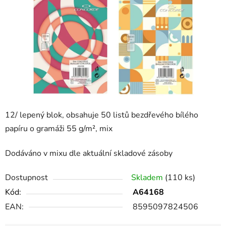
12/ l
epený blok, obsahuje 50 listů bezdřevého bílého
papíru o gramáži 55 g/m², mix
Dodáváno v mixu dle aktuální skladové zásoby
Dostupnost
Skladem
(110 ks)
Kód:
A64168
EAN:
8595097824506