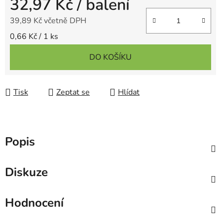
32,97 Kč
/ balení
39,89 Kč včetně DPH
Měrná cena:
0,66 Kč / 1 ks
DO KOŠÍKU
Tisk
Zeptat se
Hlídat
Popis
Diskuze
Hodnocení