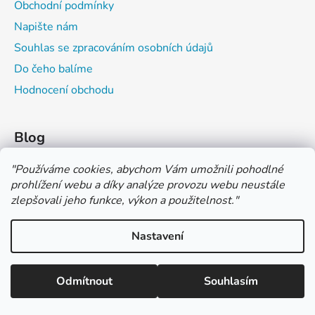
Obchodní podmínky
Napište nám
Souhlas se zpracováním osobních údajů
Do čeho balíme
Hodnocení obchodu
Blog
Čím můžeš psát do sešitu?
"
Používáme cookies, abychom Vám umožnili pohodlné
prohlížení webu a díky analýze provozu webu neustále
Jak na číslování sešitů
zlepšovali jeho funkce, výkon a použitelnost.
"
Značení tvrdosti grafitových tužek
Nastavení
*** TUČNĚ ZVÝRAZNĚNÁ CENA U PRODUKTU JE CENA BEZ DPH
*** Vážení zákazníci, pokud při objednávce zvolíte platbu "PLATBA
NA FAKTURU (PLATBA PŘEDEM)" NEPLAŤTE prosím za zboží
Vytvořil Shoptet
ihned po ukončení objednávky. PLATEBNÍ ÚDAJE VÁM BUDOU
Odmítnout
Souhlasím
Copyright 2026
COLOR OFFICE s.r.o.
. Všechna práva
ZASLÁNY DO E-MAILU AŽ PO VYSTAVENÍ FAKTURY.
vyhrazena.
Upravit nastavení cookies