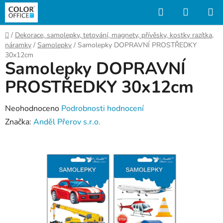
Přejít
Hledat
NÁKUP
na
KOŠÍK
obsah
Domů
/
Dekorace, samolepky, tetování, magnety, přívěsky, kostky razítka,
náramky
/
Samolepky
/
Samolepky DOPRAVNÍ PROSTŘEDKY
30x12cm
Samolepky DOPRAVNÍ
PROSTŘEDKY 30x12cm
Průměrné
Neohodnoceno
Podrobnosti hodnocení
hodnocení
Značka:
Anděl Přerov s.r.o.
produktu
je
0,0
z
5
hvězdiček.