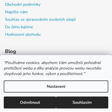
Obchodní podmínky
Napište nám
Souhlas se zpracováním osobních údajů
Do čeho balíme
Hodnocení obchodu
Blog
Čím můžeš psát do sešitu?
"
Používáme cookies, abychom Vám umožnili pohodlné
prohlížení webu a díky analýze provozu webu neustále
Jak na číslování sešitů
zlepšovali jeho funkce, výkon a použitelnost.
"
Značení tvrdosti grafitových tužek
Nastavení
*** TUČNĚ ZVÝRAZNĚNÁ CENA U PRODUKTU JE CENA BEZ DPH
*** Vážení zákazníci, pokud při objednávce zvolíte platbu "PLATBA
NA FAKTURU (PLATBA PŘEDEM)" NEPLAŤTE prosím za zboží
Vytvořil Shoptet
ihned po ukončení objednávky. PLATEBNÍ ÚDAJE VÁM BUDOU
Odmítnout
Souhlasím
Copyright 2026
COLOR OFFICE s.r.o.
. Všechna práva
ZASLÁNY DO E-MAILU AŽ PO VYSTAVENÍ FAKTURY.
vyhrazena.
Upravit nastavení cookies