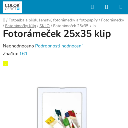
Přejít
Hledat
NÁKUP
na
KOŠÍK
obsah
Domů
/
Fotoalba a příslušenství, fotorámečky a fotopapíry
/
Fotorámečky
/
Fotorámečky Klip
/
SKLO
/
Fotorámeček 25x35 klip
Fotorámeček 25x35 klip
Průměrné
Neohodnoceno
Podrobnosti hodnocení
hodnocení
Značka:
161
produktu
,
je
0,0
z
5
hvězdiček.