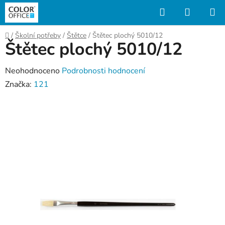
Přejít
Hledat
NÁKUP
na
KOŠÍK
obsah
Domů
/
Školní potřeby
/
Štětce
/
Štětec plochý 5010/12
Štětec plochý 5010/12
Průměrné
Neohodnoceno
Podrobnosti hodnocení
hodnocení
Značka:
121
produktu
je
0,0
z
5
hvězdiček.