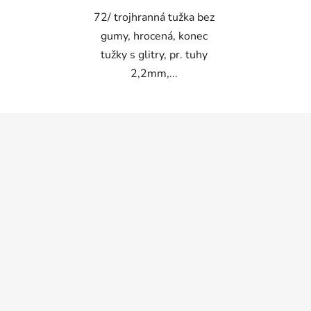
72/ trojhranná tužka bez
gumy, hrocená, konec
tužky s glitry, pr. tuhy
2,2mm,...
Z
á
p
a
t
í