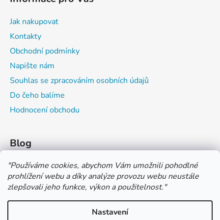
Jak nakupovat
Kontakty
Obchodní podmínky
Napište nám
Souhlas se zpracováním osobních údajů
Do čeho balíme
Hodnocení obchodu
Blog
Čím můžeš psát do sešitu?
"
Používáme cookies, abychom Vám umožnili pohodlné
prohlížení webu a díky analýze provozu webu neustále
Jak na číslování sešitů
zlepšovali jeho funkce, výkon a použitelnost.
"
Značení tvrdosti grafitových tužek
Nastavení
*** TUČNĚ ZVÝRAZNĚNÁ CENA U PRODUKTU JE CENA BEZ DPH