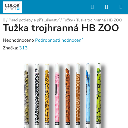
Přejít
Hledat
NÁKUP
na
KOŠÍK
obsah
Domů
/
Psací potřeby a příslušenství
/
Tužky
/
Tužka trojhranná HB ZOO
Tužka trojhranná HB ZOO
Průměrné
Neohodnoceno
Podrobnosti hodnocení
hodnocení
Značka:
313
produktu
je
0,0
z
5
hvězdiček.