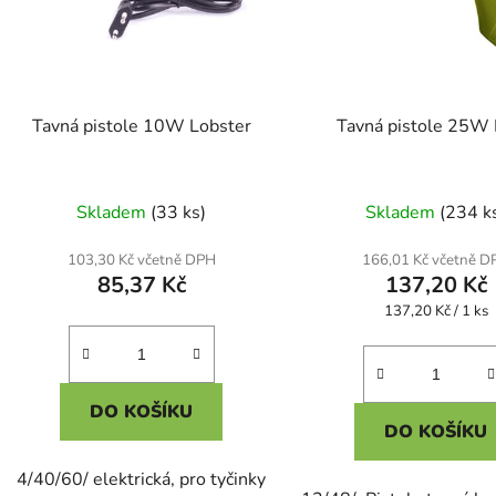
Tavná pistole 10W Lobster
Tavná pistole 25W 
Skladem
(33 ks)
Skladem
(234 k
103,30 Kč včetně DPH
166,01 Kč včetně D
85,37 Kč
137,20 Kč
Měrná
137,20 Kč / 1 ks
cena:
DO KOŠÍKU
DO KOŠÍKU
4/40/60/ elektrická, pro tyčinky