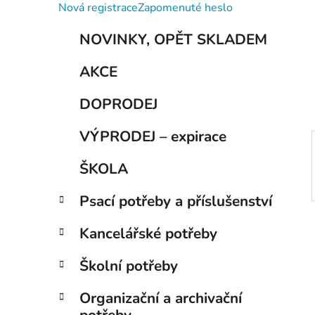
í
Nová registrace
Zapomenuté heslo
p
K
Přeskočit
a
NOVINKY, OPĚT SKLADEM
a
kategorie
n
t
AKCE
e
e
g
l
DOPRODEJ
o
r
VÝPRODEJ – expirace
i
e
ŠKOLA
Psací potřeby a příslušenství
Kancelářské potřeby
Školní potřeby
Organizační a archivační