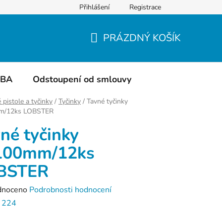
Přihlášení
Registrace
Do čeho balíme
Hodnocení obchodu
PRÁZDNÝ KOŠÍK
NÁKUPNÍ
KOŠÍK
TBA
Odstoupení od smlouvy
 pistole a tyčinky
/
Tyčinky
/
Tavné tyčinky
m/12ks LOBSTER
né tyčinky
100mm/12ks
BSTER
né
dnoceno
Podrobnosti hodnocení
ení
:
224
tu