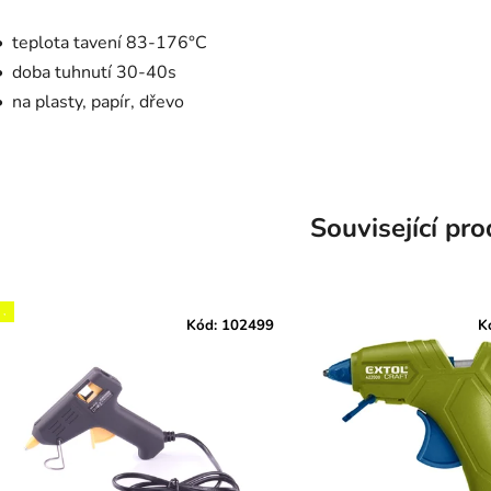
• teplota tavení 83-176°C
• doba tuhnutí 30-40s
• na plasty, papír, dřevo
Související pr
,
Kód:
102499
K