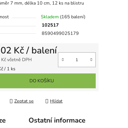
měr 7 mm, délka 10 cm, 12 ks na blistru
nost
Skladem
(165 balení)
102517
8590499025179
ek.
,02 Kč
/ balení
 Kč včetně DPH
 cena:
č / 1 ks
DO KOŠÍKU
Zeptat se
Hlídat
ze
Ostatní informace