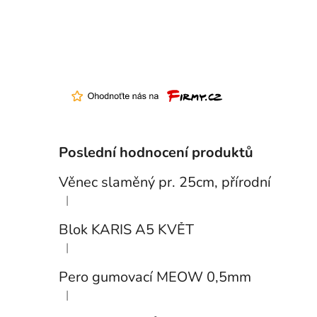
Poslední hodnocení produktů
Věnec slaměný pr. 25cm, přírodní
|
Hodnocení produktu je 5 z 5 hvězdiček.
Blok KARIS A5 KVĚT
|
Hodnocení produktu je 3 z 5 hvězdiček.
Pero gumovací MEOW 0,5mm
|
Hodnocení produktu je 5 z 5 hvězdiček.