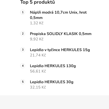
Top 5 produktů
Náplň modrá 10,7cm Unix, hrot
0,5mm
1,32 Kč
Propiska SOLIDLY KLASIK 0,5mm
9,92 Kč
Lepidlo v tyčince HERKULES 15g
21,74 Kč
Lepidlo HERKULES 130g
56,61 Kč
Lepidlo HERKULES 30g
32,15 Kč
Z