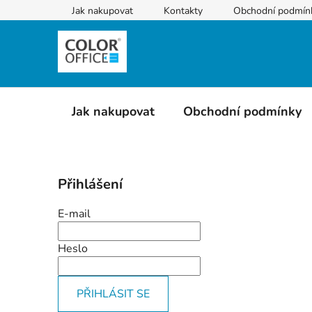
Přejít
Jak nakupovat
Kontakty
Obchodní podmín
na
obsah
Jak nakupovat
Obchodní podmínky
P
Přihlášení
o
s
E-mail
t
r
Heslo
a
n
PŘIHLÁSIT SE
n