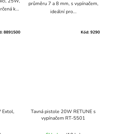
pící, 25W,
průměru 7 a 8 mm, s vypínačem,
rčená k...
ideální pro...
d:
8891500
Kód:
9290
 Extol,
Tavná pistole 20W RETUNE s
vypínačem RT-5501