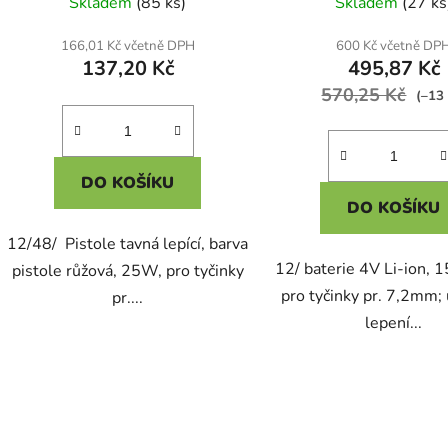
Skladem
(85 ks)
Skladem
(27 ks
166,01 Kč včetně DPH
600 Kč včetně DP
137,20 Kč
495,87 Kč
570,25 Kč
(–13
DO KOŠÍKU
DO KOŠÍKU
12/48/ Pistole tavná lepící, barva
12/ baterie 4V Li-ion,
pistole růžová, 25W, pro tyčinky
pro tyčinky pr. 7,2mm;
pr....
lepení...