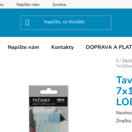
ky
Napište nám
Souhlas se zpracováním osobních údajů
Napište nám
Kontakty
DOPRAVA A PLA
Domů
/
Tavné
7x100m
Tav
7x
LO
Průměr
Neoho
hodnoc
Značka
produk