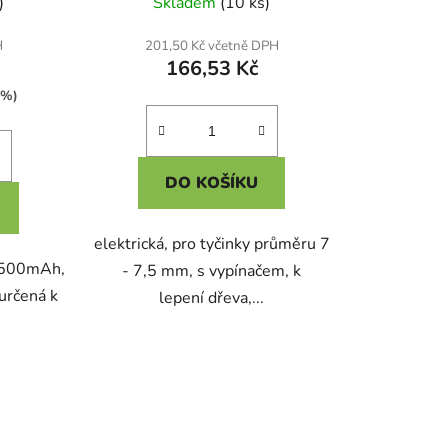
)
Skladem
(10 ks)
H
201,50 Kč včetně DPH
166,53 Kč
 %)
DO KOŠÍKU
elektrická, pro tyčinky průměru 7
 1500mAh,
- 7,5 mm, s vypínačem, k
 určená k
lepení dřeva,...