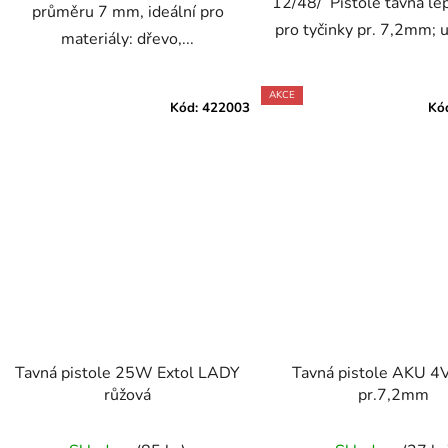
12/48/ Pistole tavná le
průměru 7 mm, ideální pro
pro tyčinky pr. 7,2mm; u
materiály: dřevo,...
AKCE
Kód:
422003
Kó
Tavná pistole 25W Extol LADY
Tavná pistole AKU 4V
růžová
pr.7,2mm