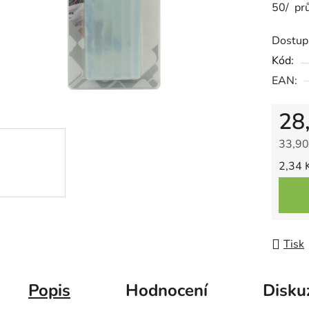
50/ prů
je
0,0
Dostup
z
Kód:
5
EAN:
hvězdič
28
33,90
Měrná
2,34 K
Tisk
Popis
Hodnocení
Disku