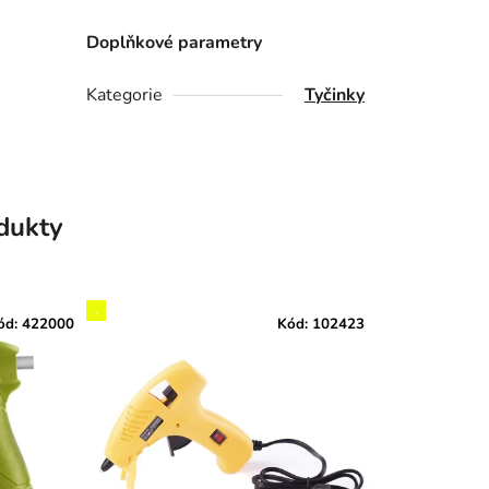
Doplňkové parametry
Kategorie
Tyčinky
odukty
,
ód:
422000
Kód:
102423