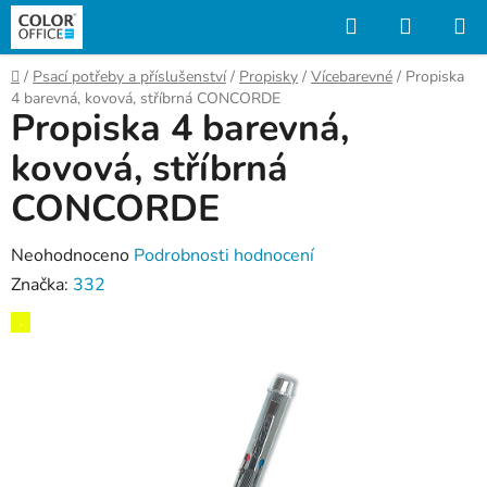
Přejít
Hledat
NÁKUP
na
KOŠÍK
obsah
Domů
/
Psací potřeby a příslušenství
/
Propisky
/
Vícebarevné
/
Propiska
4 barevná, kovová, stříbrná CONCORDE
Propiska 4 barevná,
kovová, stříbrná
CONCORDE
Průměrné
Neohodnoceno
Podrobnosti hodnocení
hodnocení
Značka:
332
produktu
,
je
0,0
z
5
hvězdiček.