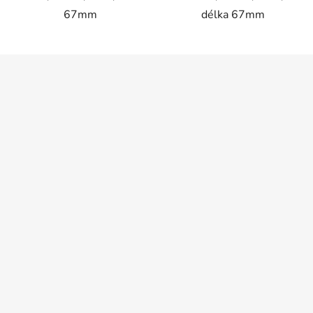
67mm
délka 67mm
Z
á
p
a
t
í