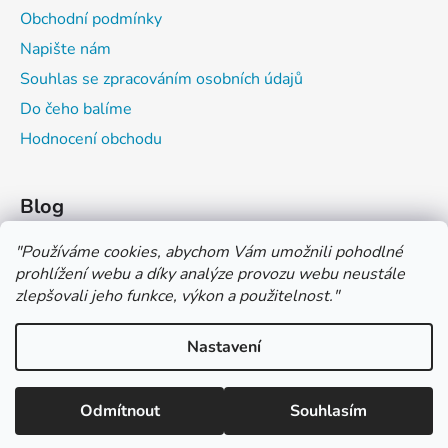
Obchodní podmínky
Napište nám
Souhlas se zpracováním osobních údajů
Do čeho balíme
Hodnocení obchodu
Blog
Čím můžeš psát do sešitu?
"
Používáme cookies, abychom Vám umožnili pohodlné
prohlížení webu a díky analýze provozu webu neustále
Jak na číslování sešitů
zlepšovali jeho funkce, výkon a použitelnost.
"
Značení tvrdosti grafitových tužek
Nastavení
*** TUČNĚ ZVÝRAZNĚNÁ CENA U PRODUKTU JE CENA BEZ DPH
*** Vážení zákazníci, pokud při objednávce zvolíte platbu "PLATBA
NA FAKTURU (PLATBA PŘEDEM)" NEPLAŤTE prosím za zboží
Vytvořil Shoptet
ihned po ukončení objednávky. PLATEBNÍ ÚDAJE VÁM BUDOU
Odmítnout
Souhlasím
Copyright 2026
COLOR OFFICE s.r.o.
. Všechna práva
ZASLÁNY DO E-MAILU AŽ PO VYSTAVENÍ FAKTURY.
vyhrazena.
Upravit nastavení cookies