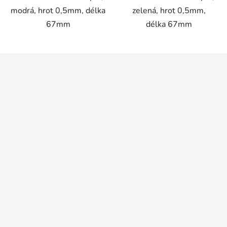
modrá, hrot 0,5mm, délka
zelená, hrot 0,5mm,
67mm
délka 67mm
Z
á
p
a
t
í