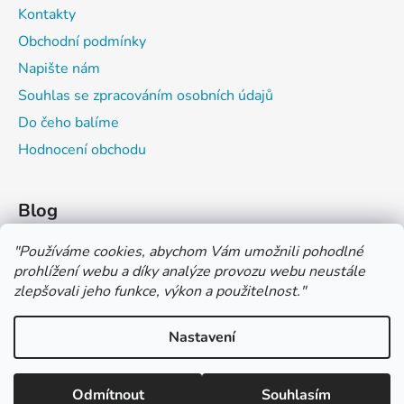
Kontakty
Obchodní podmínky
Napište nám
Souhlas se zpracováním osobních údajů
Do čeho balíme
Hodnocení obchodu
Blog
Čím můžeš psát do sešitu?
"
Používáme cookies, abychom Vám umožnili pohodlné
prohlížení webu a díky analýze provozu webu neustále
Jak na číslování sešitů
zlepšovali jeho funkce, výkon a použitelnost.
"
Značení tvrdosti grafitových tužek
Nastavení
*** TUČNĚ ZVÝRAZNĚNÁ CENA U PRODUKTU JE CENA BEZ DPH
*** Vážení zákazníci, pokud při objednávce zvolíte platbu "PLATBA
NA FAKTURU (PLATBA PŘEDEM)" NEPLAŤTE prosím za zboží
Vytvořil Shoptet
ihned po ukončení objednávky. PLATEBNÍ ÚDAJE VÁM BUDOU
Odmítnout
Souhlasím
Copyright 2026
COLOR OFFICE s.r.o.
. Všechna práva