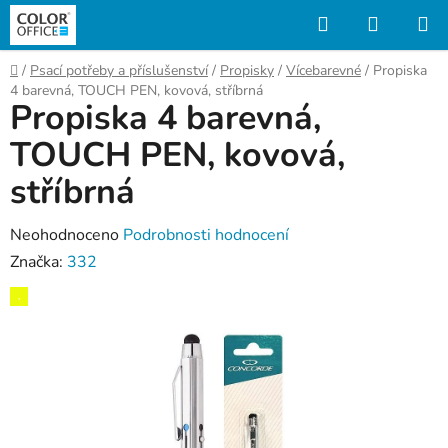
Přejít
Hledat
NÁKUP
na
KOŠÍK
obsah
Domů
/
Psací potřeby a příslušenství
/
Propisky
/
Vícebarevné
/
Propiska
4 barevná, TOUCH PEN, kovová, stříbrná
Propiska 4 barevná,
TOUCH PEN, kovová,
stříbrná
Průměrné
Neohodnoceno
Podrobnosti hodnocení
hodnocení
Značka:
332
produktu
,
je
0,0
z
5
hvězdiček.