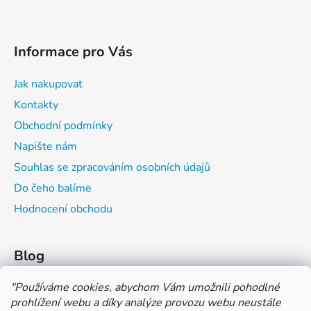
Informace pro Vás
Jak nakupovat
Kontakty
Obchodní podmínky
Napište nám
Souhlas se zpracováním osobních údajů
Do čeho balíme
Hodnocení obchodu
Blog
Čím můžeš psát do sešitu?
"
Používáme cookies, abychom Vám umožnili pohodlné
prohlížení webu a díky analýze provozu webu neustále
Jak na číslování sešitů