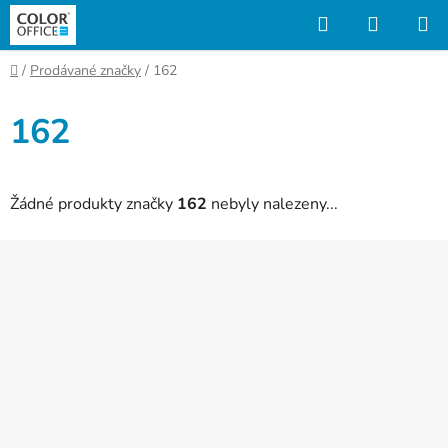
Přejít
Hledat
NÁKUP
na
KOŠÍK
obsah
Domů
/
Prodávané značky
/
162
162
Žádné produkty značky
162
nebyly nalezeny...
Z
á
p
a
t
í