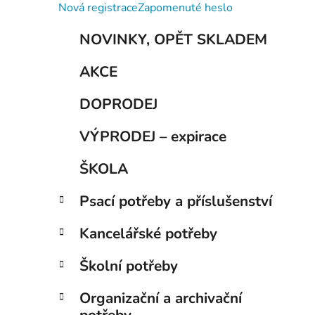
í
Nová registrace
Zapomenuté heslo
p
K
Přeskočit
a
NOVINKY, OPĚT SKLADEM
a
kategorie
n
t
AKCE
e
e
g
l
DOPRODEJ
o
r
VÝPRODEJ – expirace
i
e
ŠKOLA
Psací potřeby a příslušenství
Kancelářské potřeby
Školní potřeby
Organizační a archivační