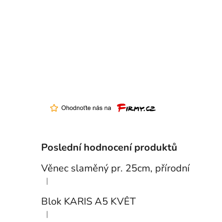
Poslední hodnocení produktů
Věnec slaměný pr. 25cm, přírodní
|
Hodnocení produktu je 5 z 5 hvězdiček.
Blok KARIS A5 KVĚT
|
Hodnocení produktu je 3 z 5 hvězdiček.