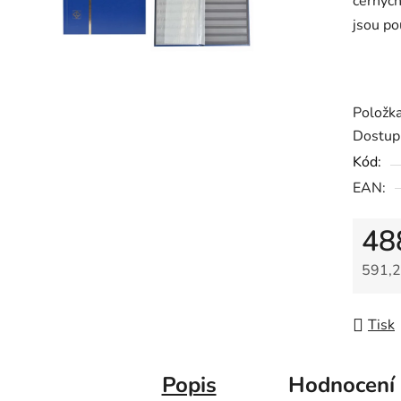
černých
0,0
jsou po
z
5
hvězdič
Položk
Dostup
Kód:
EAN:
48
591,2
Měrná
Tisk
Popis
Hodnocení