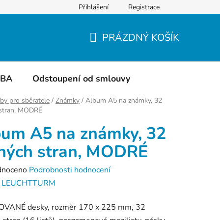
Přihlášení
Registrace
Do čeho balíme
Hodnocení obchodu
PRÁZDNÝ KOŠÍK
NÁKUPNÍ
KOŠÍK
TBA
Odstoupení od smlouvy
by pro sběratele
/
Známky
/
Album A5 na známky, 32
 stran, MODRÉ
um A5 na známky, 32
ných stran, MODRÉ
né
dnoceno
Podrobnosti hodnocení
ení
:
LEUCHTTURM
tu
VANÉ desky, rozměr 170 x 225 mm, 32