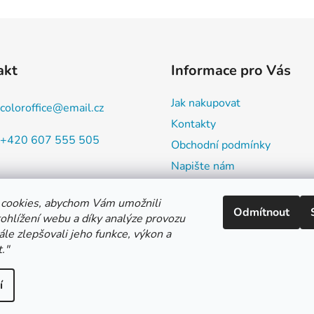
akt
Informace pro Vás
Jak nakupovat
coloroffice
@
email.cz
Kontakty
+420 607 555 505
Obchodní podmínky
Napište nám
Souhlas se zpracováním oso
údajů
cookies, abychom Vám umožnili
Odmítnout
ohlížení webu a díky analýze provozu
Do čeho balíme
le zlepšovali jeho funkce, výkon a
Hodnocení obchodu
.
"
í
ATBA
EBNÍ
í
 práva vyhrazena.
Upravit nastavení cookies