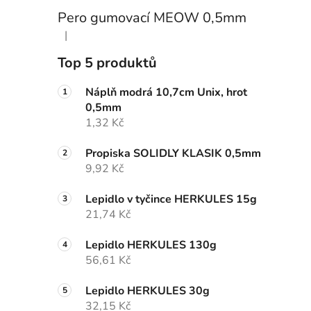
Pero gumovací MEOW 0,5mm
|
Hodnocení produktu je 5 z 5 hvězdiček.
Top 5 produktů
Náplň modrá 10,7cm Unix, hrot
0,5mm
1,32 Kč
Propiska SOLIDLY KLASIK 0,5mm
9,92 Kč
Lepidlo v tyčince HERKULES 15g
21,74 Kč
Lepidlo HERKULES 130g
56,61 Kč
Lepidlo HERKULES 30g
32,15 Kč