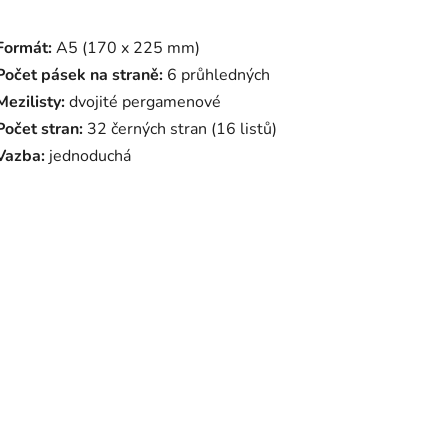
Formát:
A5 (170 x 225 mm)
Počet pásek na straně:
6 průhledných
Mezilisty:
dvojité pergamenové
Počet stran:
32 černých stran (16 listů)
Vazba:
jednoduchá