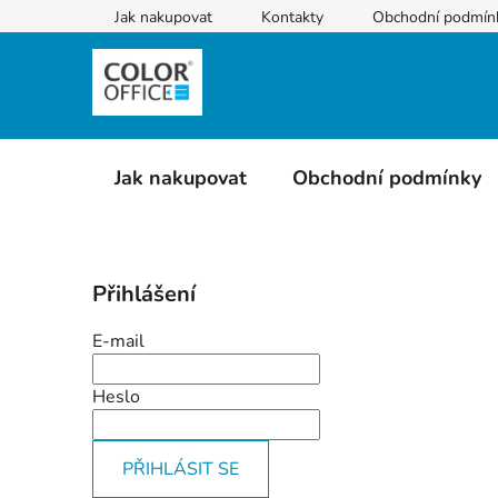
Přejít
Jak nakupovat
Kontakty
Obchodní podmín
na
obsah
Jak nakupovat
Obchodní podmínky
P
Přihlášení
o
s
E-mail
t
r
Heslo
a
n
PŘIHLÁSIT SE
n