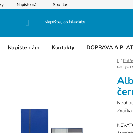
ky
Napište nám
Souhlas se zpracováním osobních údajů
Napište nám
Kontakty
DOPRAVA A PLA
Domů
/
Potře
černých
Alb
čer
Průměr
Neoho
hodnoc
Značka
produk
NEVATO
je