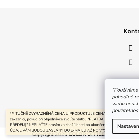
Z
á
Kont
p
a
t
í
"
Používáme 
pohodlné pr
webu neustá
použitelnost
*** TUČNĚ ZVÝRAZNĚNÁ CENA U PRODUKTU JE CENA BEZ DPH *** Vážen
zákazníci, pokud při objednávce zvolíte platbu "PLATBA NA FAKTURU (PL
PŘEDEM)" NEPLAŤTE prosím za zboží ihned po ukončení objednávky. PLAT
Nastaven
ÚDAJE VÁM BUDOU ZASLÁNY DO E-MAILU AŽ PO VYSTAVENÍ FAKTURY.
Copyright 2026
COLOR OFFICE s.r.o.
. Všechna