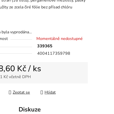
 stran (16 listů), pergamenové mezilisty, pásky
užity ze zcela čiré fólie bez přísad chlóru
ek.
a byla vyprodána…
nost
Momentálně nedostupné
339365
4004117359798
8,60 Kč
/ ks
1 Kč včetně DPH
 cena:
Zeptat se
Hlídat
Diskuze