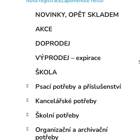
Nová registrace
Zapomenuté heslo
p
K
Přeskočit
a
NOVINKY, OPĚT SKLADEM
a
kategorie
n
t
AKCE
e
e
g
l
DOPRODEJ
o
r
VÝPRODEJ – expirace
i
e
ŠKOLA
Psací potřeby a příslušenství
Kancelářské potřeby
Školní potřeby
i
Organizační a archivační
potřeby