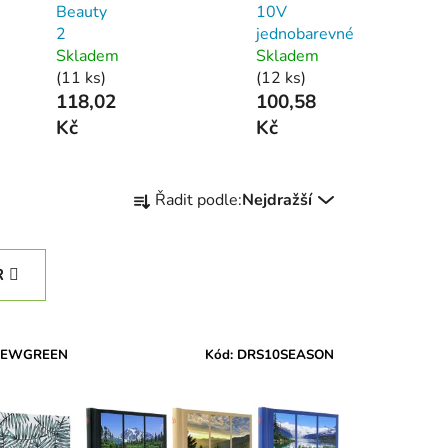
Beauty
10V
2
jednobarevné
Skladem
Skladem
(11 ks)
(12 ks)
118,02
100,58
Kč
Kč
Ř
Řadit podle:
Nejdražší
a
z
e
R
n
í
p
NEWGREEN
Kód:
DRS10SEASON
r
o
d
u