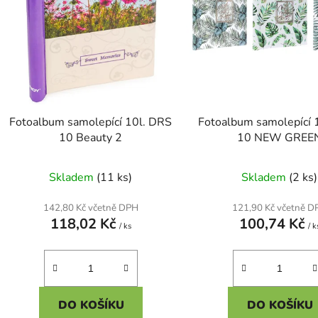
p
r
o
d
u
k
t
Fotoalbum samolepící 10l. DRS
Fotoalbum samolepící 
10 Beauty 2
10 NEW GREE
ů
Skladem
(11 ks)
Skladem
(2 ks)
142,80 Kč včetně DPH
121,90 Kč včetně D
118,02 Kč
100,74 Kč
/ ks
/ k
DO KOŠÍKU
DO KOŠÍKU