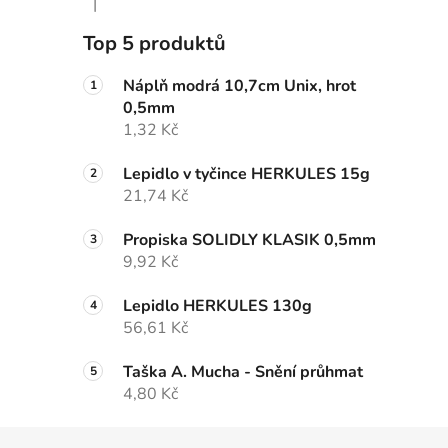
|
Hodnocení produktu je 5 z 5 hvězdiček.
Top 5 produktů
Náplň modrá 10,7cm Unix, hrot
0,5mm
1,32 Kč
Lepidlo v tyčince HERKULES 15g
21,74 Kč
Propiska SOLIDLY KLASIK 0,5mm
9,92 Kč
Lepidlo HERKULES 130g
56,61 Kč
Taška A. Mucha - Snění průhmat
4,80 Kč