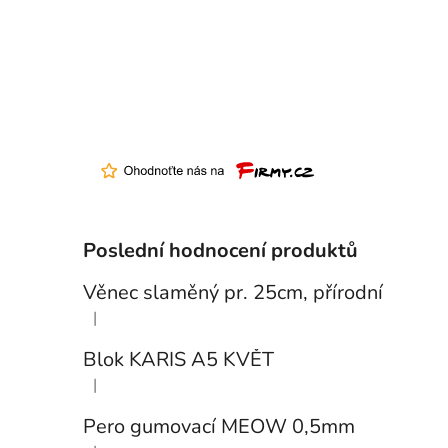
Poslední hodnocení produktů
Věnec slaměný pr. 25cm, přírodní
|
Hodnocení produktu je 5 z 5 hvězdiček.
Blok KARIS A5 KVĚT
|
Hodnocení produktu je 3 z 5 hvězdiček.
Pero gumovací MEOW 0,5mm