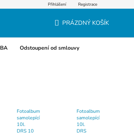
Přihlášení
Registrace
Do čeho balíme
Hodnocení obchodu
PRÁZDNÝ KOŠÍK
NÁKUPNÍ
KOŠÍK
TBA
Odstoupení od smlouvy
Fotoalbum
Fotoalbum
samolepící
samolepící
10l.
10l.
DRS 10
DRS