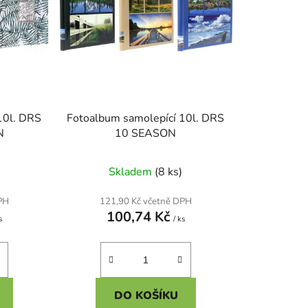
k
t
ů
10l. DRS
Fotoalbum samolepící 10l. DRS
N
10 SEASON
Skladem
(8 ks)
PH
121,90 Kč včetně DPH
100,74 Kč
s
/ ks
DO KOŠÍKU