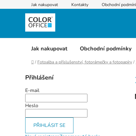
Přejít
Jak nakupovat
Kontakty
Obchodní podmín
na
obsah
Jak nakupovat
Obchodní podmínky
Domů
/
Fotoalba a příslušenství, fotorámečky a fotopapíry
/
P
Přihlášení
o
s
E-mail
t
r
Heslo
a
n
PŘIHLÁSIT SE
n
í