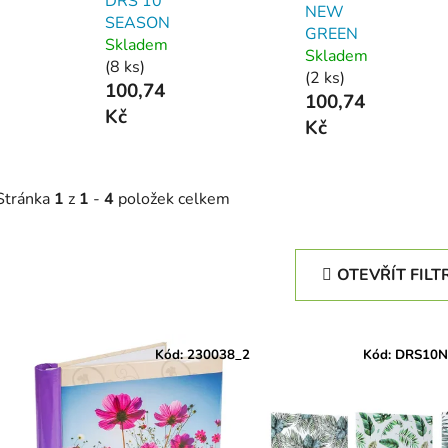
DRS 10
NEW
SEASON
GREEN
Skladem
Skladem
(8 ks)
(2 ks)
100,74
100,74
Kč
Kč
Stránka
1
z
1
-
4
položek celkem
OTEVŘÍT FILT
V
ý
Kód:
230038_2
Kód:
DRS10
p
s