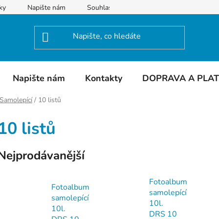
ky
Napište nám
Souhlas se zpracováním osobních údajů
Napište nám
Kontakty
DOPRAVA A PLA
Samolepící
/
10 listů
10 listů
Nejprodávanější
Fotoalbum
Fotoalbum
samolepící
samolepící
10l.
10l.
DRS 10