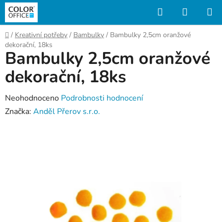
Přejít
Hledat
NÁKUP
na
KOŠÍK
obsah
Domů
/
Kreativní potřeby
/
Bambulky
/
Bambulky 2,5cm oranžové
dekorační, 18ks
Bambulky 2,5cm oranžové
dekorační, 18ks
Průměrné
Neohodnoceno
Podrobnosti hodnocení
hodnocení
Značka:
Anděl Přerov s.r.o.
produktu
je
0,0
z
5
hvězdiček.