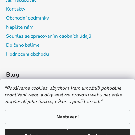
Kontakty
Obchodní podmínky
Napište nám
Souhlas se zpracováním osobních údajů
Do čeho balíme
Hodnocení obchodu
Blog
Čím můžeš psát do sešitu?
"
Používáme cookies, abychom Vám umožnili pohodlné
prohlížení webu a díky analýze provozu webu neustále
Jak na číslování sešitů
zlepšovali jeho funkce, výkon a použitelnost.
"
Značení tvrdosti grafitových tužek
Nastavení
*** TUČNĚ ZVÝRAZNĚNÁ CENA U PRODUKTU JE CENA BEZ DPH
*** Vážení zákazníci, pokud při objednávce zvolíte platbu "PLATBA
NA FAKTURU (PLATBA PŘEDEM)" NEPLAŤTE prosím za zboží
Vytvořil Shoptet