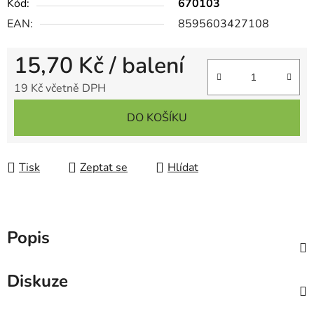
Kód:
670103
EAN:
8595603427108
15,70 Kč
/ balení
19 Kč včetně DPH
Měrná cena:
DO KOŠÍKU
Tisk
Zeptat se
Hlídat
Popis
Diskuze