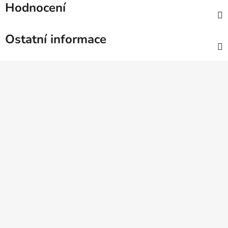
Hodnocení
Ostatní informace
Z
á
p
a
t
í