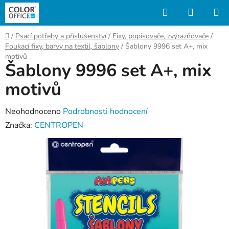
Přejít
Hledat
NÁKUP
na
KOŠÍK
obsah
Domů
/
Psací potřeby a příslušenství
/
Fixy, popisovače, zvýrazňovače
/
Foukací fixy, barvy na textil, šablony
/
Šablony 9996 set A+, mix
motivů
Šablony 9996 set A+, mix
motivů
Průměrné
Neohodnoceno
Podrobnosti hodnocení
hodnocení
Značka:
CENTROPEN
produktu
je
0,0
z
5
hvězdiček.