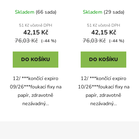
VÝPRODEJ
VÝPRODEJ
Skladem
(66 sada)
Skladem
(29 sada)
51 Kč včetně DPH
51 Kč včetně DPH
42,15 Kč
42,15 Kč
76,03 Kč
76,03 Kč
(–44 %)
(–44 %)
DO KOŠÍKU
DO KOŠÍKU
12/ ***končící expiro
12/ ***končící expiro
09/26***foukací fixy na
10/26***foukací fixy na
papír, zdravotně
papír, zdravotně
nezávadný...
nezávadný...
Z
á