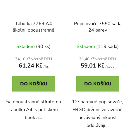
Tabulka 7769 A4
Popisovače 7550 sada
školní, oboustranně
24 barev
stíratelná
Skladem
(80 ks)
Skladem
(119 sada)
74,10 Kč včetně DPH
71,40 Kč včetně DPH
61,24 Kč
59,01 Kč
/ ks
/ sada
DO KOŠÍKU
DO KOŠÍKU
5/ oboustranně stíratelná
12/ barevné popisovače,
tabulka A4, s potiskem
ERGO držení, zdravotně
linek a...
nezávadný inkoust
odolávají...