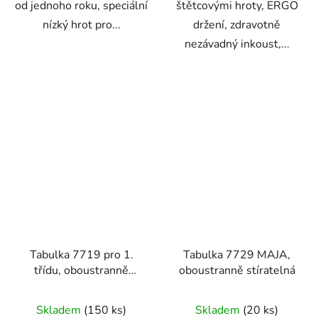
od jednoho roku, speciální
štětcovými hroty, ERGO
nízký hrot pro...
držení, zdravotně
nezávadný inkoust,...
Tabulka 7719 pro 1.
Tabulka 7729 MAJA,
třídu, oboustranně
oboustranně stíratelná
stíratelná
Skladem
(150 ks)
Skladem
(20 ks)