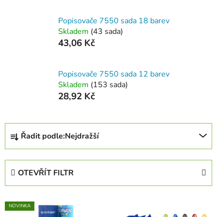
Popisovače 7550 sada 18 barev
Skladem
(43 sada)
43,06 Kč
Popisovače 7550 sada 12 barev
Skladem
(153 sada)
28,92 Kč
Ř
Řadit podle:
Nejdražší
a
z
e
OTEVŘÍT FILTR
n
í
V
p
NOVINKA
ý
r