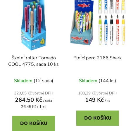
p
o
i
d
s
u
p
k
r
t
o
ů
d
Školní roller Tornado
Plnící pero 2166 Shark
u
COOL 4775, sada 10 ks
k
t
Skladem
(12 sada)
Skladem
(144 ks)
ů
320,05 Kč včetně DPH
180,29 Kč včetně DPH
264,50 Kč
149 Kč
/ sada
/ ks
Měrná
26,45 Kč / 1 ks
cena:
DO KOŠÍKU
DO KOŠÍKU