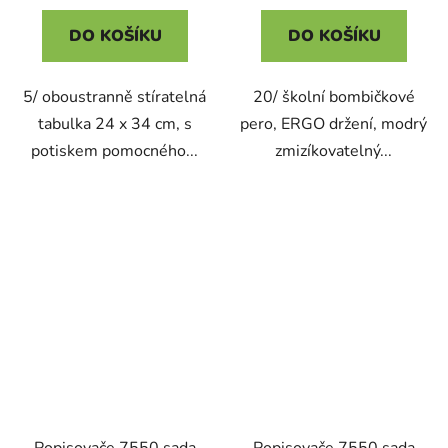
DO KOŠÍKU
DO KOŠÍKU
5/ oboustranně stíratelná
20/ školní bombičkové
tabulka 24 x 34 cm, s
pero, ERGO držení, modrý
potiskem pomocného...
zmizíkovatelný...
Popisovače 7550 sada
Popisovače 7550 sada