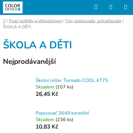
Přejít
Hledat
NÁKUP
na
KOŠÍK
obsah
Domů
/
Psací potřeby a příslušenství
/
Fixy, popisovače, zvýrazňovače
/
ŠKOLA A DĚTI
ŠKOLA A DĚTI
Nejprodávanější
Školní roller Tornado COOL 4775
Skladem
(107 ks)
26,45 Kč
Popisovač 3649 korekční
Skladem
(236 ks)
10,83 Kč