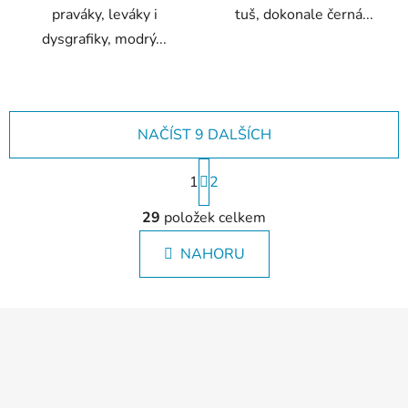
praváky, leváky i
tuš, dokonale černá...
dysgrafiky, modrý...
NAČÍST 9 DALŠÍCH
S
1
t
2
r
O
á
29
položek celkem
v
n
l
k
NAHORU
á
o
d
v
a
á
Z
c
n
á
í
í
p
p
r
a
v