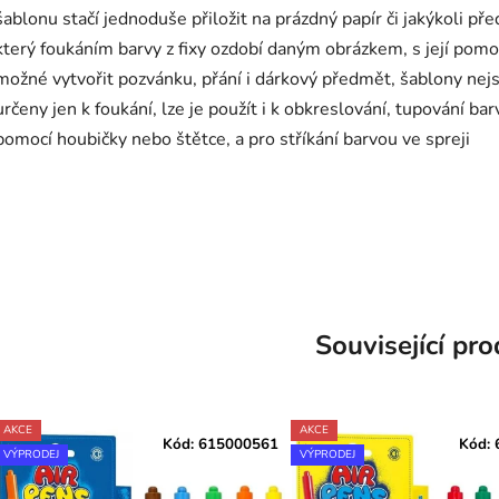
š
ablonu stačí jednoduše přiložit na prázdný papír či jakýkoli př
který foukáním barvy z fixy ozdobí daným obrázkem, s její
pomoc
možné vytvořit pozvánku, přání i dárkový předmět, š
ablony nej
určeny jen k foukání, lze je použít i k obkreslování, tupování ba
pomocí houbičky nebo štětce, a pro stříkání barvou ve spreji
Související pr
AKCE
AKCE
Kód:
615000561
Kód:
VÝPRODEJ
VÝPRODEJ