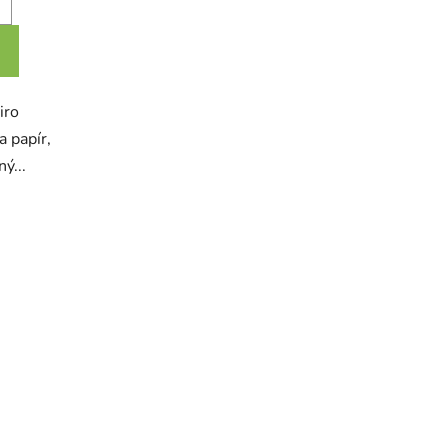
iro
a papír,
ý...