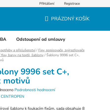
Přihlášení
Registrace
Do čeho balíme
Hodnocení obchodu
PRÁZDNÝ KOŠÍK
NÁKUPNÍ
KOŠÍK
TBA
Odstoupení od smlouvy
 potřeby a příslušenství
/
Fixy, popisovače, zvýrazňovače
 fixy, barvy na textil, šablony
/
Šablony 9996 set C+,
ivů
lony 9996 set C+,
 motivů
né
dnoceno
Podrobnosti hodnocení
ení
:
CENTROPEN
tu
írové šablony k foukacím fixům, sada obsahuje 8