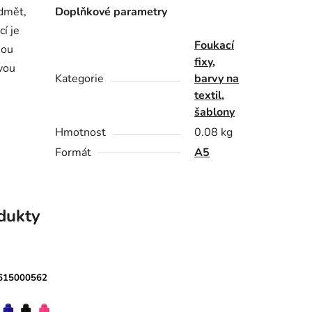
edmět,
Doplňkové parametry
í je
Foukací
sou
fixy,
rvou
Kategorie
barvy na
textil,
šablony
Hmotnost
0.08 kg
Formát
A5
odukty
615000562