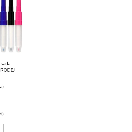
 sada
PRODEJ
a)
%)