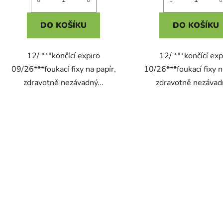
DO KOŠÍKU
DO KOŠÍKU
12/ ***končící expiro
12/ ***končící exp
09/26***foukací fixy na papír,
10/26***foukací fixy n
zdravotně nezávadný...
zdravotně nezávadn