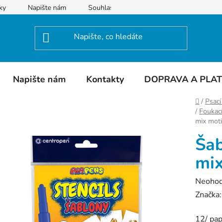
ky
Napište nám
Souhlas se zpracováním osobních údajů
Napište nám
Kontakty
DOPRAVA A PLA
Domů
/
Psací
/
Foukací
mix mot
Šab
mix
Průměr
Neoho
hodnoc
Značka
produk
12/ pap
je