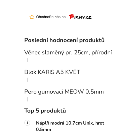
Poslední hodnocení produktů
Věnec slaměný pr. 25cm, přírodní
|
Hodnocení produktu je 5 z 5 hvězdiček.
Blok KARIS A5 KVĚT
|
Hodnocení produktu je 3 z 5 hvězdiček.
Pero gumovací MEOW 0,5mm
|
Hodnocení produktu je 5 z 5 hvězdiček.
Top 5 produktů
Náplň modrá 10,7cm Unix, hrot
0,5mm