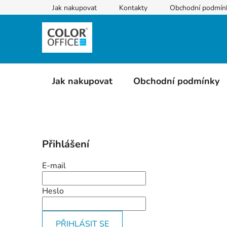
Přejít
Jak nakupovat
Kontakty
Obchodní podmín
na
obsah
Jak nakupovat
Obchodní podmínky
P
Přihlášení
o
s
E-mail
t
r
Heslo
a
n
PŘIHLÁSIT SE