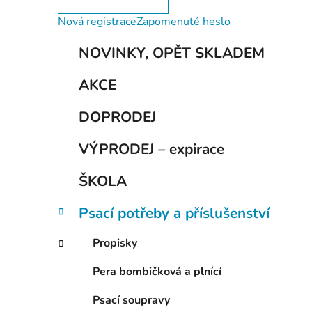
n
í
Nová registrace
Zapomenuté heslo
p
K
Přeskočit
a
NOVINKY, OPĚT SKLADEM
a
kategorie
n
t
AKCE
e
e
g
l
DOPRODEJ
o
r
VÝPRODEJ – expirace
i
e
ŠKOLA
Psací potřeby a příslušenství
Propisky
Pera bombičková a plnící
Psací soupravy