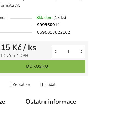
 formátu A5
nost
Skladem
(13 ks)
999960011
ek.
8595013622162
,15 Kč
/ ks
 Kč včetně DPH
 cena:
DO KOŠÍKU
Zeptat se
Hlídat
ze
Ostatní informace