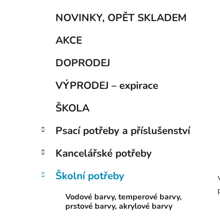
p
K
Přeskočit
a
NOVINKY, OPĚT SKLADEM
a
kategorie
n
t
AKCE
e
e
g
l
DOPRODEJ
o
r
VÝPRODEJ – expirace
i
e
ŠKOLA
Psací potřeby a příslušenství
Kancelářské potřeby
Školní potřeby
Vodové barvy, temperové barvy,
prstové barvy, akrylové barvy