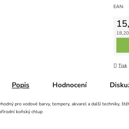
5
EAN:
hvězdič
15
18,20
Měrná
Tisk
Popis
Hodnocení
Disku
vhodný pro vodové barvy, tempery, akvarel a další techniky, štět
přírodní koňský chlup