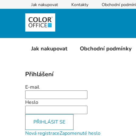
Přejít
Jak nakupovat
Kontakty
Obchodní podmín
na
obsah
Jak nakupovat
Obchodní podmínky
P
Přihlášení
o
s
E-mail
t
r
Heslo
a
n
PŘIHLÁSIT SE
n
í
Nová registrace
Zapomenuté heslo