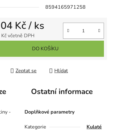
8594165971258
ek.
,04 Kč
/ ks
 Kč včetně DPH
 cena:
DO KOŠÍKU
Zeptat se
Hlídat
ze
Ostatní informace
iny -
Doplňkové parametry
Kategorie
Kulaté