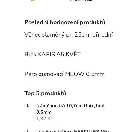
Poslední hodnocení produktů
Věnec slaměný pr. 25cm, přírodní
|
Hodnocení produktu je 5 z 5 hvězdiček.
Blok KARIS A5 KVĚT
|
Hodnocení produktu je 3 z 5 hvězdiček.
Pero gumovací MEOW 0,5mm
|
Hodnocení produktu je 5 z 5 hvězdiček.
Top 5 produktů
Náplň modrá 10,7cm Unix, hrot
0,5mm
1,32 Kč
Lepidlo v tyčince HERKULES 15g