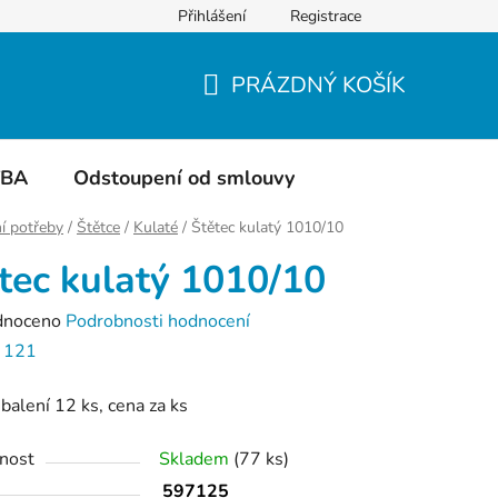
Přihlášení
Registrace
Do čeho balíme
Hodnocení obchodu
PRÁZDNÝ KOŠÍK
NÁKUPNÍ
KOŠÍK
TBA
Odstoupení od smlouvy
í potřeby
/
Štětce
/
Kulaté
/
Štětec kulatý 1010/10
tec kulatý 1010/10
né
dnoceno
Podrobnosti hodnocení
ení
:
121
tu
v balení 12 ks, cena za ks
nost
Skladem
(77 ks)
597125