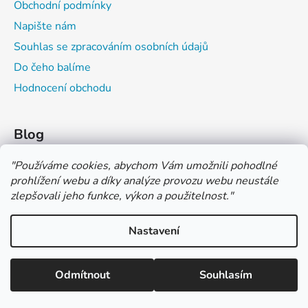
Obchodní podmínky
Napište nám
Souhlas se zpracováním osobních údajů
Do čeho balíme
Hodnocení obchodu
Blog
Čím můžeš psát do sešitu?
"
Používáme cookies, abychom Vám umožnili pohodlné
prohlížení webu a díky analýze provozu webu neustále
Jak na číslování sešitů
zlepšovali jeho funkce, výkon a použitelnost.
"
Značení tvrdosti grafitových tužek
Nastavení
*** TUČNĚ ZVÝRAZNĚNÁ CENA U PRODUKTU JE CENA BEZ DPH
*** Vážení zákazníci, pokud při objednávce zvolíte platbu "PLATBA
NA FAKTURU (PLATBA PŘEDEM)" NEPLAŤTE prosím za zboží
Vytvořil Shoptet
ihned po ukončení objednávky. PLATEBNÍ ÚDAJE VÁM BUDOU
Odmítnout
Souhlasím
Copyright 2026
COLOR OFFICE s.r.o.
. Všechna práva
ZASLÁNY DO E-MAILU AŽ PO VYSTAVENÍ FAKTURY.
vyhrazena.
Upravit nastavení cookies