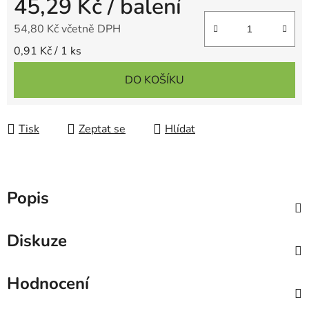
45,29 Kč
/ balení
54,80 Kč včetně DPH
Měrná cena:
0,91 Kč / 1 ks
DO KOŠÍKU
Tisk
Zeptat se
Hlídat
Popis
Diskuze
Hodnocení