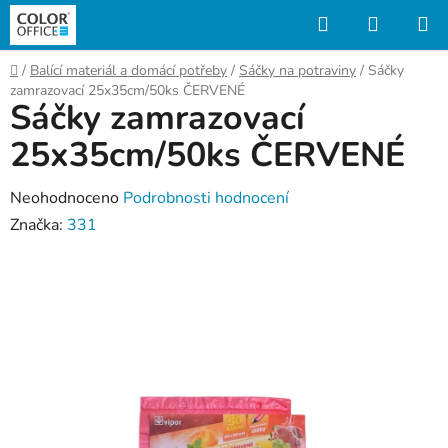
Přejít
Hledat
NÁKUP
na
KOŠÍK
obsah
Domů
/
Balící materiál a domácí potřeby
/
Sáčky na potraviny
/
Sáčky
zamrazovací 25x35cm/50ks ČERVENÉ
Sáčky zamrazovací
25x35cm/50ks ČERVENÉ
Průměrné
Neohodnoceno
Podrobnosti hodnocení
hodnocení
Značka:
331
produktu
je
0,0
z
5
hvězdiček.