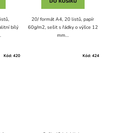
DO KOŠÍKU
istů,
20/ formát A4, 20 listů, papír
litní bílý
60g/m2, sešit s řádky o výšce 12
.
mm...
Kód:
420
Kód:
424