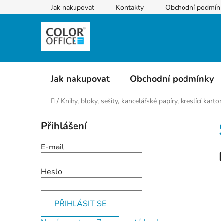
Přejít
Jak nakupovat
Kontakty
Obchodní podmín
na
obsah
Jak nakupovat
Obchodní podmínky
Domů
/
Knihy, bloky, sešity, kancelářské papíry, kreslící kart
P
Přihlášení
o
s
E-mail
t
r
Heslo
a
n
PŘIHLÁSIT SE
n
í