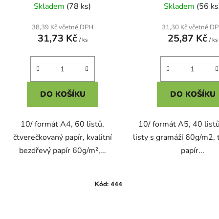
Skladem
(78 ks)
Skladem
(56 ks
38,39 Kč včetně DPH
31,30 Kč včetně D
31,73 Kč
25,87 Kč
/ ks
/ ks
DO KOŠÍKU
DO KOŠÍKU
10/ formát A4, 60 listů,
10/ formát A5, 40 listů
čtverečkovaný papír, kvalitní
listy s gramáží 60g/m2,
bezdřevý papír 60g/m²,...
papír...
Kód:
444