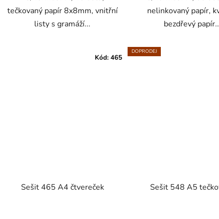
tečkovaný papír 8x8mm, vnitřní
nelinkovaný papír, kv
listy s gramáží...
bezdřevý papír..
DOPRODEJ
Kód:
465
Sešit 465 A4 čtvereček
Sešit 548 A5 tečk