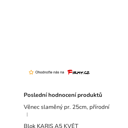
Poslední hodnocení produktů
Věnec slaměný pr. 25cm, přírodní
|
Hodnocení produktu je 5 z 5 hvězdiček.
Blok KARIS A5 KVĚT