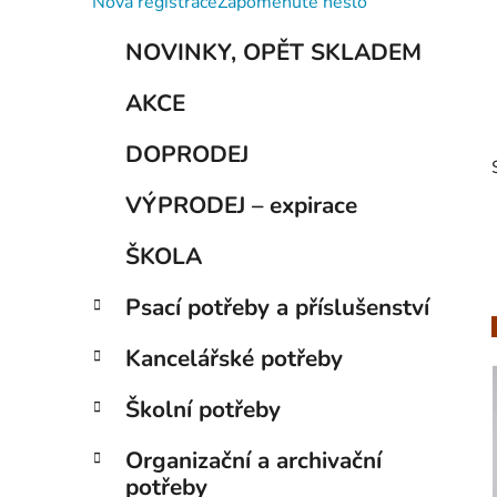
Nová registrace
Zapomenuté heslo
p
K
Přeskočit
a
NOVINKY, OPĚT SKLADEM
a
kategorie
n
t
AKCE
e
e
g
l
DOPRODEJ
o
r
VÝPRODEJ – expirace
i
e
ŠKOLA
Psací potřeby a příslušenství
Kancelářské potřeby
i
Školní potřeby
Organizační a archivační
potřeby