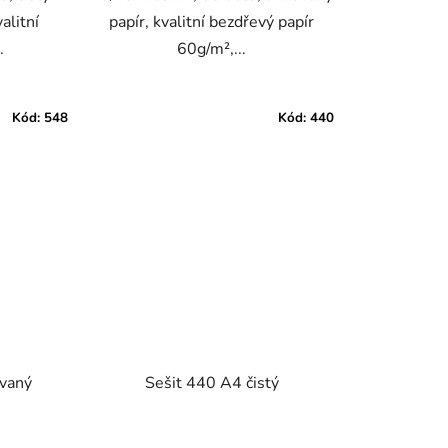
alitní
papír, kvalitní bezdřevý papír
.
60g/m²,...
Kód:
548
Kód:
440
ovaný
Sešit 440 A4 čistý