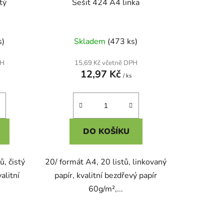
tý
Sešit 424 A4 linka
s)
Skladem
(473 ks)
PH
15,69 Kč včetně DPH
12,97 Kč
/ ks
DO KOŠÍKU
ů, čistý
20/ formát A4, 20 listů, linkovaný
alitní
papír, kvalitní bezdřevý papír
60g/m²,...