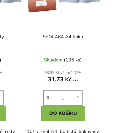
t
ů
tý
Sešit 464 A4 linka
)
Skladem
(135 ks)
PH
38,39 Kč včetně DPH
31,73 Kč
/ ks
DO KOŠÍKU
ů, čistý
10/ formát A4, 60 listů, linkovaný