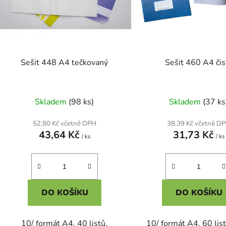
o
d
u
k
t
Sešit 448 A4 tečkovaný
Sešit 460 A4 čis
ů
Skladem
(98 ks)
Skladem
(37 ks
52,80 Kč včetně DPH
38,39 Kč včetně D
43,64 Kč
31,73 Kč
/ ks
/ ks
DO KOŠÍKU
DO KOŠÍKU
10/ formát A4, 40 listů,
10/ formát A4, 60 list