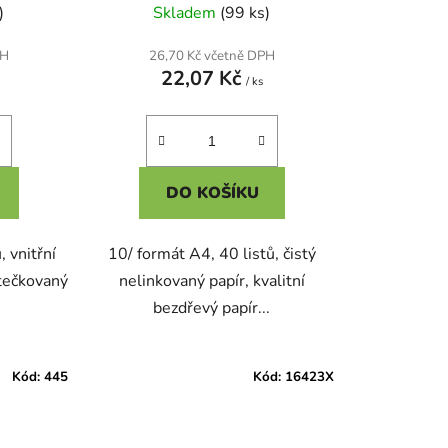
)
Skladem
(99 ks)
PH
26,70 Kč včetně DPH
22,07 Kč
/ ks
DO KOŠÍKU
, vnitřní
10/ formát A4, 40 listů, čistý
 tečkovaný
nelinkovaný papír, kvalitní
bezdřevý papír...
Kód:
445
Kód:
16423X