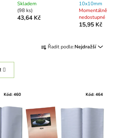
Skladem
10x10mm
(98 ks)
Momentálně
43,64 Kč
nedostupné
15,95 Kč
Ř
Řadit podle:
Nejdražší
a
z
e
R
n
í
p
Kód:
460
Kód:
464
r
o
d
u
k