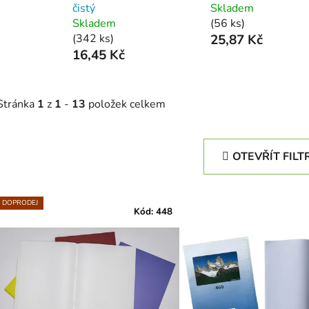
čistý
Skladem
Skladem
(56 ks)
(342 ks)
25,87 Kč
16,45 Kč
Stránka
1
z
1
-
13
položek celkem
OTEVŘÍT FILT
V
DOPRODEJ
ý
Kód:
448
p
s
p
r