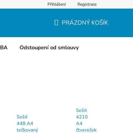
Přihlášení
Registrace
Do čeho balíme
Hodnocení obchodu
PRÁZDNÝ KOŠÍK
NÁKUPNÍ
KOŠÍK
TBA
Odstoupení od smlouvy
Sešit
Sešit
4210
448 A4
A4
tečkovaný
čtvereček