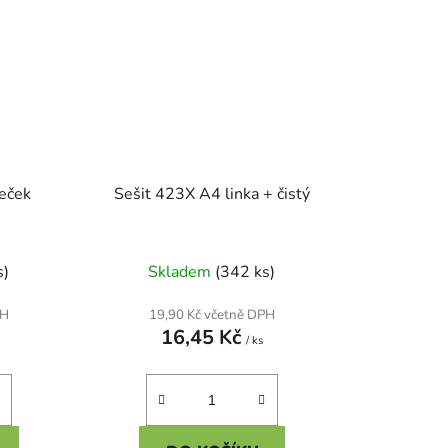
reček
Sešit 423X A4 linka + čistý
s)
Skladem
(342 ks)
PH
19,90 Kč včetně DPH
16,45 Kč
/ ks