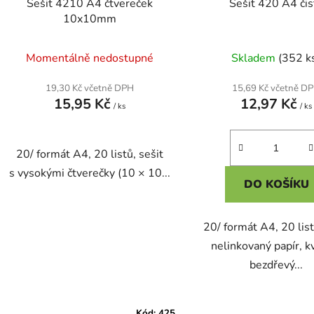
Sešit 4210 A4 čtvereček
Sešit 420 A4 čis
10x10mm
Momentálně nedostupné
Skladem
(352 k
19,30 Kč včetně DPH
15,69 Kč včetně D
15,95 Kč
12,97 Kč
/ ks
/ ks
20/ formát A4, 20 listů, sešit
s vysokými čtverečky (10 × 10...
DO KOŠÍKU
20/ formát A4, 20 list
nelinkovaný papír, kv
bezdřevý...
Kód:
425