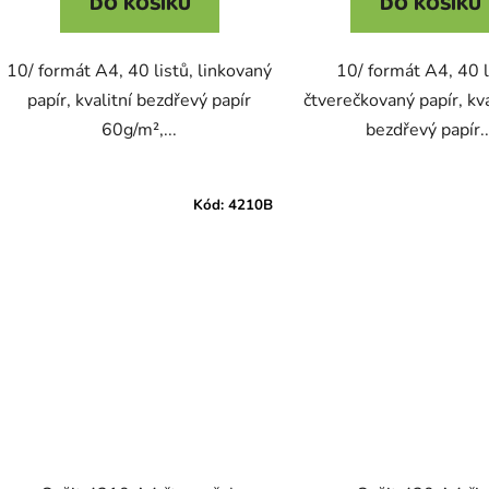
DO KOŠÍKU
DO KOŠÍKU
10/ formát A4, 40 listů, linkovaný
10/ formát A4, 40 l
papír, kvalitní bezdřevý papír
čtverečkovaný papír, kva
60g/m²,...
bezdřevý papír..
Kód:
4210B