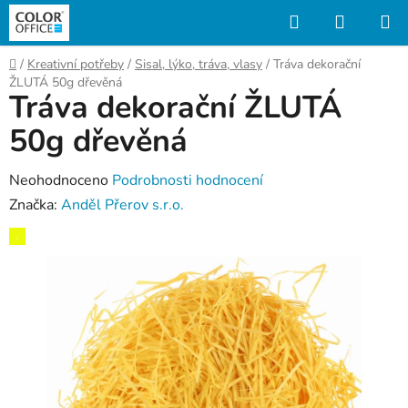
Přejít
Hledat
NÁKUP
na
KOŠÍK
obsah
Domů
/
Kreativní potřeby
/
Sisal, lýko, tráva, vlasy
/
Tráva dekorační
ŽLUTÁ 50g dřevěná
Tráva dekorační ŽLUTÁ
50g dřevěná
Průměrné
Neohodnoceno
Podrobnosti hodnocení
hodnocení
Značka:
Anděl Přerov s.r.o.
produktu
,
je
0,0
z
5
hvězdiček.