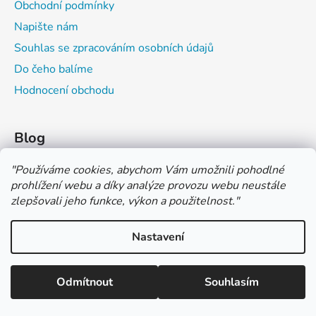
Obchodní podmínky
Napište nám
Souhlas se zpracováním osobních údajů
Do čeho balíme
Hodnocení obchodu
Blog
Čím můžeš psát do sešitu?
"
Používáme cookies, abychom Vám umožnili pohodlné
prohlížení webu a díky analýze provozu webu neustále
Jak na číslování sešitů
zlepšovali jeho funkce, výkon a použitelnost.
"
Značení tvrdosti grafitových tužek
Nastavení
*** TUČNĚ ZVÝRAZNĚNÁ CENA U PRODUKTU JE CENA BEZ DPH
*** Vážení zákazníci, pokud při objednávce zvolíte platbu "PLATBA
NA FAKTURU (PLATBA PŘEDEM)" NEPLAŤTE prosím za zboží
Vytvořil Shoptet
ihned po ukončení objednávky. PLATEBNÍ ÚDAJE VÁM BUDOU
Odmítnout
Souhlasím
Copyright 2026
COLOR OFFICE s.r.o.
. Všechna práva
ZASLÁNY DO E-MAILU AŽ PO VYSTAVENÍ FAKTURY.
vyhrazena.
Upravit nastavení cookies