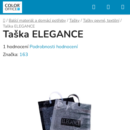
Přejít
Hledat
NÁKUP
na
KOŠÍK
obsah
Domů
/
Balící materiál a domácí potřeby
/
Tašky
/
Tašky pevné, textilní
/
Taška ELEGANCE
Taška ELEGANCE
Průměrné
1 hodnocení
Podrobnosti hodnocení
hodnocení
Značka:
163
produktu
je
5,0
z
5
hvězdiček.